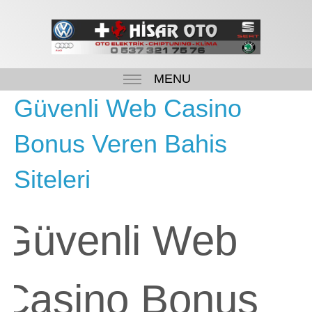
MENU
Güvenli Web Casino
Bonus Veren Bahis
Siteleri
Güvenli Web
Casino Bonus