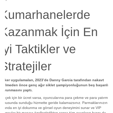
Kumarhanelerde
Kazanmak İçin En
İyi Taktikler ve
Stratejiler
Poker uygulamaları, 2023’de Danny Garcia tarafından nakavt
edilmeden önce genç ağır siklet şampiyonluğunun beş başarılı
savunmasını yaptı.
Bir çek için bir ücret varsa, oyuncularına para çekme ve para yatırma
konusunda sunduğu hizmette geride kalamazsınız. Parmaklarınızın
ucunda en iyi dokunma ve görsel oyun deneyimini sunar ve VIP
oyuncular bir masayı özelleştirdikten sonra tüm oyunların hızını da