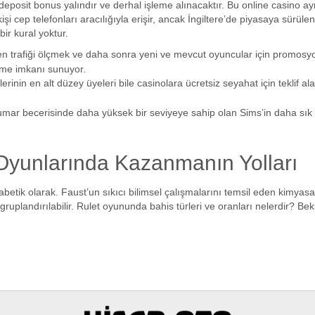
 deposit bonus yalındır ve derhal işleme alınacaktır. Bu online casino
 cep telefonları aracılığıyla erişir, ancak İngiltere’de piyasaya sürülen
bir kural yoktur.
 trafiği ölçmek ve daha sonra yeni ve mevcut oyuncular için promosyo
rme imkanı sunuyor.
erinin en alt düzey üyeleri bile casinolara ücretsiz seyahat için teklif 
umar becerisinde daha yüksek bir seviyeye sahip olan Sims’in daha sık
yunlarında Kazanmanın Yolları
fabetik olarak. Faust’un sıkıcı bilimsel çalışmalarını temsil eden kimyasal
uplandırılabilir. Rulet oyununda bahis türleri ve oranları nelerdir? Bek