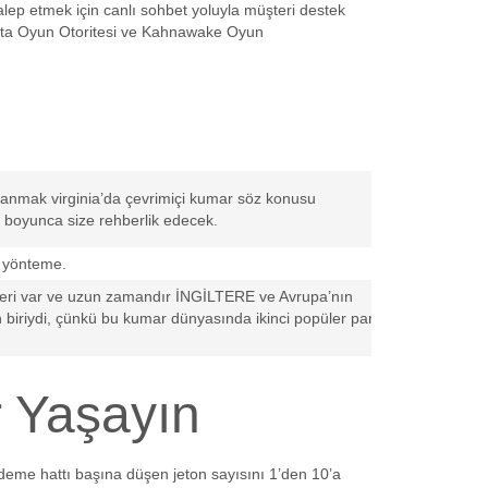
alep etmek için canlı sohbet yoluyla müşteri destek
Malta Oyun Otoritesi ve Kahnawake Oyun
anmak virginia’da çevrimiçi kumar söz konusu
 boyunca size rehberlik edecek.
i yönteme.
eri var ve uzun zamandır İNGİLTERE ve Avrupa’nın
biriydi, çünkü bu kumar dünyasında ikinci popüler para
 Yaşayın
Ödeme hattı başına düşen jeton sayısını 1’den 10’a