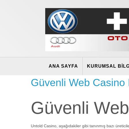
ANA SAYFA
KURUMSAL BİLG
Güvenli Web Casino 
Güvenli Web
Untold Casino, aşağıdakiler gibi tanınmış bazı üretici