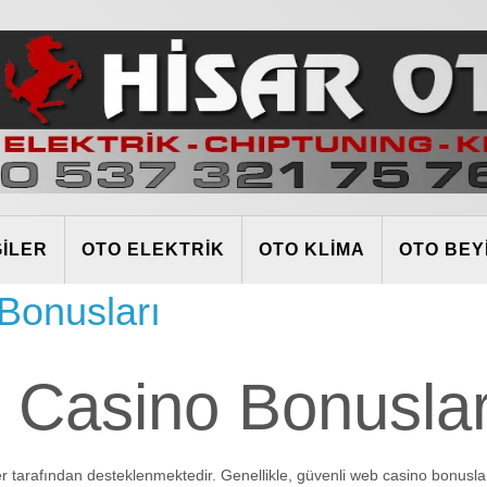
İLER
OTO ELEKTRİK
OTO KLİMA
OTO BEYİ
Bonusları
 Casino Bonuslar
ler tarafından desteklenmektedir. Genellikle, güvenli web casino bonusla