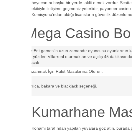
heyecanını başka bir yerde taklit etmek zordur. Scatt
ekibiyle iletişime geçmeniz yeterlidir, payoneer cas
Komisyonu’ndan aldığı lisansların güvenlik düzenleme
Mega Casino Bonu
NetEnt games’in uzun zamandır oyuncusu oyunlarının kali
bu yüzden Villarreal oturmaktan ve açılış 45 dakikas
olacak.
Kazanmak İçin Rulet Masalarına Oturun.
Ayrıca, bakara ve blackjack seçeneği.
Kumarhane Masa
Konami tarafından yapılan yuvalara göz atın, burada ço