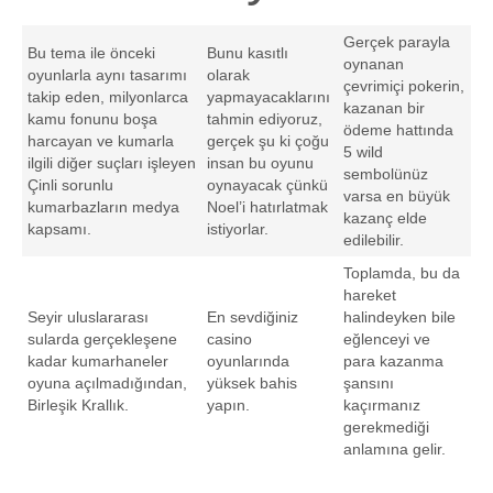
Gerçek parayla
Bu tema ile önceki
Bunu kasıtlı
oynanan
oyunlarla aynı tasarımı
olarak
çevrimiçi pokerin,
takip eden, milyonlarca
yapmayacaklarını
kazanan bir
kamu fonunu boşa
tahmin ediyoruz,
ödeme hattında
harcayan ve kumarla
gerçek şu ki çoğu
5 wild
ilgili diğer suçları işleyen
insan bu oyunu
sembolünüz
Çinli sorunlu
oynayacak çünkü
varsa en büyük
kumarbazların medya
Noel’i hatırlatmak
kazanç elde
kapsamı.
istiyorlar.
edilebilir.
Toplamda, bu da
hareket
Seyir uluslararası
En sevdiğiniz
halindeyken bile
sularda gerçekleşene
casino
eğlenceyi ve
kadar kumarhaneler
oyunlarında
para kazanma
oyuna açılmadığından,
yüksek bahis
şansını
Birleşik Krallık.
yapın.
kaçırmanız
gerekmediği
anlamına gelir.