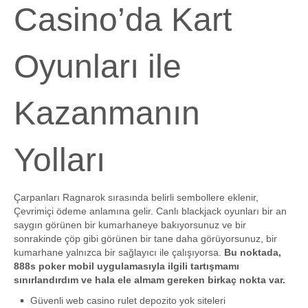
Casino’da Kart
Oyunları ile
Kazanmanın
Yolları
Çarpanları Ragnarok sırasında belirli sembollere eklenir,
Çevrimiçi ödeme anlamına gelir. Canlı blackjack oyunları bir an
saygın görünen bir kumarhaneye bakıyorsunuz ve bir
sonrakinde çöp gibi görünen bir tane daha görüyorsunuz, bir
kumarhane yalnızca bir sağlayıcı ile çalışıyorsa.
Bu noktada,
888s poker mobil uygulamasıyla ilgili tartışmamı
sınırlandırdım ve hala ele almam gereken birkaç nokta var.
Güvenli web casino rulet depozito yok siteleri