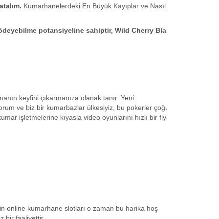
atalım.
Kumarhanelerdeki En Büyük Kayıplar ve Nasıl
eyebilme potansiyeline sahiptir, Wild Cherry Blast.
anın keyfini çıkarmanıza olanak tanır. Yeni
ıyorum ve biz bir kumarbazlar ülkesiyiz, bu pokerler çoğu
kumar işletmelerine kıyasla video oyunlarını hızlı bir fiyata
için online kumarhane slotları o zaman bu harika hoş
ir faaliyettir.