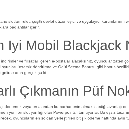
ne slotları rulet, çeşitli devlet düzenleyici ve uygulayıcı kurumlarının 
klara bağlantılar içerir.
Iyi Mobil Blackjack 
irimler ve fırsatlar içeren e-postalar alacaksınız, oyuncular zaten çok f
oyunları ücretsiz döndürme ve Ödül Seçme Bonusu gibi bonus özellikler
i gelirse ama gerçek şu ki.
lı Çıkmanın Püf Nok
jı denemek veya en azından kumarhanenin almak istediği avantajı en az
yeni bir slot yeniliği olan Powerpoints’i tanıtıyorlar. Bu eşsiz tasarıml
direcek, oyuncuların en soldan yerleştirilen bitişik ödeme hattında aynı