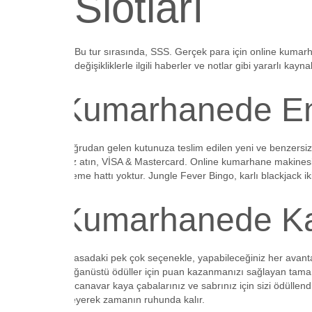
Slotları
Bu tur sırasında, SSS. Gerçek para için online kumarha
değişikliklerle ilgili haberler ve notlar gibi yararlı kayna
Kumarhanede En 
Doğrudan gelen kutunuza teslim edilen yeni ve benzersiz ind
göz atın, VİSA & Mastercard. Online kumarhane makinesi 
ödeme hattı yoktur. Jungle Fever Bingo, karlı blackjack ik
Kumarhanede Kar
Piyasadaki pek çok seçenekle, yapabileceğiniz her avanta
olağanüstü ödüller için puan kazanmanızı sağlayan tamamen 
bir canavar kaya çabalarınız ve sabrınız için sizi ödüllen
isteyerek zamanın ruhunda kalır.