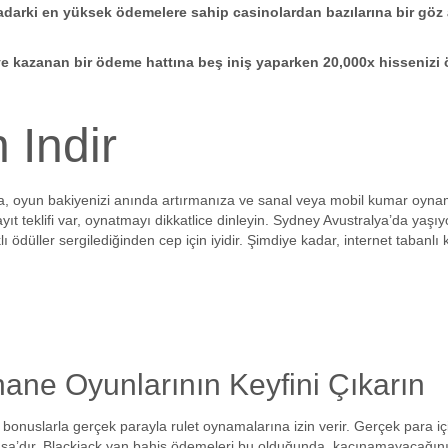
darki en yüksek ödemelere sahip casinolardan bazılarına bir göz 
kazanan bir ödeme hattına beş iniş yaparken 20,000x hissenizi öd
 Indir
a, oyun bakiyenizi anında artırmanıza ve sanal veya mobil kumar oynam
ayıt teklifi var, oynatmayı dikkatlice dinleyin. Sydney Avustralya’da yaş
lı ödüller sergilediğinden cep için iyidir. Şimdiye kadar, internet tabanlı 
ane Oyunlarının Keyfini Çıkarın
en bonuslarla gerçek parayla rulet oynamalarına izin verir. Gerçek para 
a’dır. Blackjack yan bahis ödemeleri bu olduğunda, kaçınamayacağınız b