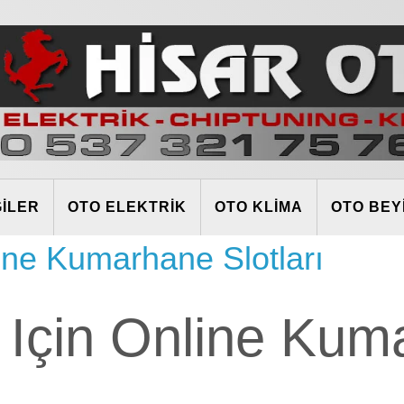
İLER
OTO ELEKTRİK
OTO KLİMA
OTO BEYİ
ine Kumarhane Slotları
 Için Online Kum