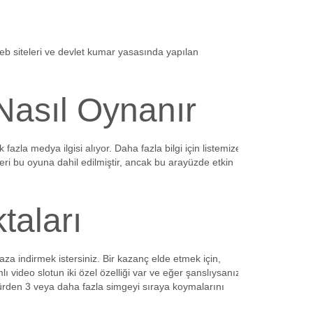
web siteleri ve devlet kumar yasasında yapılan
Nasıl Oynanır
azla medya ilgisi alıyor. Daha fazla bilgi için listemize
i bu oyuna dahil edilmiştir, ancak bu arayüzde etkin
taları
a indirmek istersiniz. Bir kazanç elde etmek için,
ı video slotun iki özel özelliği var ve eğer şanslıysanız
 türden 3 veya daha fazla simgeyi sıraya koymalarını