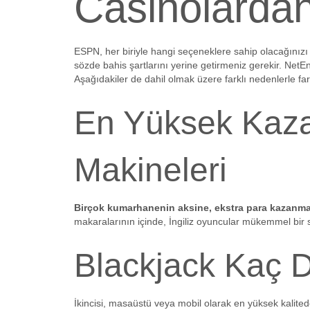
Casinolardan
ESPN, her biriyle hangi seçeneklere sahip olacağınızı 
sözde bahis şartlarını yerine getirmeniz gerekir. NetE
Aşağıdakiler de dahil olmak üzere farklı nedenlerle farklı
En Yüksek Kaza
Makineleri
Birçok kumarhanenin aksine, ekstra para kazanm
makaralarının içinde, İngiliz oyuncular mükemmel bir 
Blackjack Kaç D
İkincisi, masaüstü veya mobil olarak en yüksek kalitede