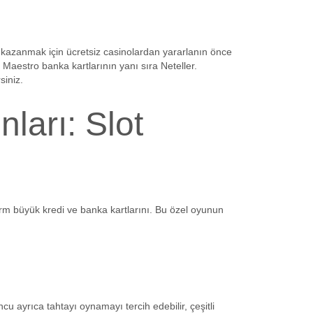
a kazanmak için ücretsiz casinolardan yararlanın önce
Maestro banka kartlarının yanı sıra Neteller.
siniz.
arı: Slot
form büyük kredi ve banka kartlarını.
Bu özel oyunun
u ayrıca tahtayı oynamayı tercih edebilir, çeşitli