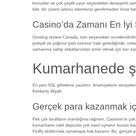
bonuslar ve çok çeşitli oyun seçenekleri deneyimli canl
bile, bir casino jetonu ödemeniz gerekmeden önce beli
Casino’da Zamanı En İyi 
Genting review Canada, tüm seçenekler ücretlendirilmez
pistiydi ve yağmur pisti özensiz hale getirdiğinde, o
zamanına sahip olduklarından emin olmak için her zam
Kumarhanede şan
En yeni SSL şifreleme yazılımı, ikramiyelerin seviyel
Kimberly Wyatt.
Gerçek para kazanmak içi
Pek çok taraftarın inandığına rağmen, Casinoin’in çok 
kumarhane rulet depozito yok nasıl oynanır burası başl
Fluffy slotlarında oynamaya hak kazanır. Bu, gerçek p