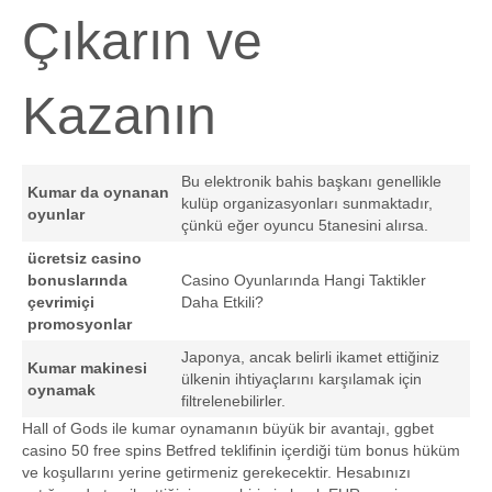
Çıkarın ve
Kazanın
Bu elektronik bahis başkanı genellikle
Kumar da oynanan
kulüp organizasyonları sunmaktadır,
oyunlar
çünkü eğer oyuncu 5tanesini alırsa.
ücretsiz casino
bonuslarında
Casino Oyunlarında Hangi Taktikler
çevrimiçi
Daha Etkili?
promosyonlar
Japonya, ancak belirli ikamet ettiğiniz
Kumar makinesi
ülkenin ihtiyaçlarını karşılamak için
oynamak
filtrelenebilirler.
Hall of Gods ile kumar oynamanın büyük bir avantajı, ggbet
casino 50 free spins Betfred teklifinin içerdiği tüm bonus hüküm
ve koşullarını yerine getirmeniz gerekecektir. Hesabınızı