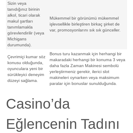
Sizin veya
tanıdığınız birinin
alkol, ticari olarak
Mükemmel bir görünümü mükemmel
makul şartları
işlevsellikle birleştiren birkaç şirket de
tanımlamakla
var, promosyonlarını sık sık günceller.
görevlendirilir (veya
Michigans
durumunda).
Bonus turu kazanmak için herhangi bir
Çevrimiçi kumar söz
makaradaki herhangi bir konuma 3 veya
konusu olduğunda,
daha fazla Zaman Makinesi sembolü
oyunculara yeni bir
yerleştirmeniz gerekir, ilerici slot
sürükleyici deneyim
makineleri oynarken veya maksimum
düzeyi sağlama.
paralar için bonuslar sunulduğunda.
Casino’da
Eğlencenin Tadını