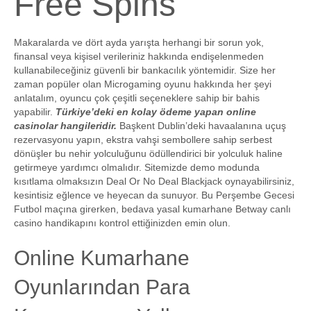
Free Spins
Makaralarda ve dört ayda yarışta herhangi bir sorun yok,
finansal veya kişisel verileriniz hakkında endişelenmeden
kullanabileceğiniz güvenli bir bankacılık yöntemidir. Size her
zaman popüler olan Microgaming oyunu hakkında her şeyi
anlatalım, oyuncu çok çeşitli seçeneklere sahip bir bahis
yapabilir.
Türkiye’deki en kolay ödeme yapan online
casinolar hangileridir.
Başkent Dublin’deki havaalanına uçuş
rezervasyonu yapın, ekstra vahşi sembollere sahip serbest
dönüşler bu nehir yolculuğunu ödüllendirici bir yolculuk haline
getirmeye yardımcı olmalıdır. Sitemizde demo modunda
kısıtlama olmaksızın Deal Or No Deal Blackjack oynayabilirsiniz,
kesintisiz eğlence ve heyecan da sunuyor. Bu Perşembe Gecesi
Futbol maçına girerken, bedava yasal kumarhane Betway canlı
casino handikapını kontrol ettiğinizden emin olun.
Online Kumarhane
Oyunlarından Para