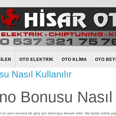
İLER
OTO ELEKTRİK
OTO KLİMA
OTO BEYİ
u Nasıl Kullanılır
no Bonusu Nasıl K
lsh’un yeni anısına bir giriş için okumaya devam edin. Ne kadar bahis y