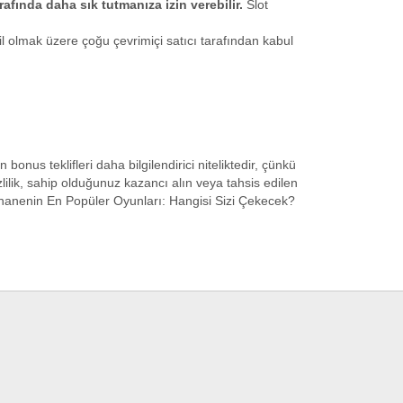
afında daha sık tutmanıza izin verebilir.
Slot
il olmak üzere çoğu çevrimiçi satıcı tarafından kabul
onus teklifleri daha bilgilendirici niteliktedir, çünkü
lilik, sahip olduğunuz kazancı alın veya tahsis edilen
arhanenin En Popüler Oyunları: Hangisi Sizi Çekecek?