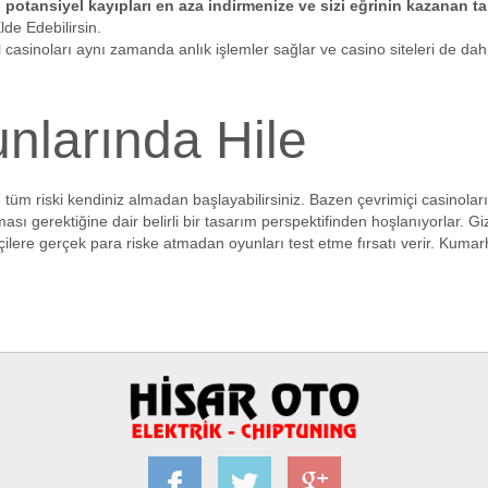
otansiyel kayıpları en aza indirmenize ve sizi eğrinin kazanan tar
de Edebilirsin.
 casinoları aynı zamanda anlık işlemler sağlar ve casino siteleri de dah
larında Hile
üm riski kendiniz almadan başlayabilirsiniz. Bazen çevrimiçi casinoların b
ı gerektiğine dair belirli bir tasarım perspektifinden hoşlanıyorlar. Giz
çilere gerçek para riske atmadan oyunları test etme fırsatı verir. Kum