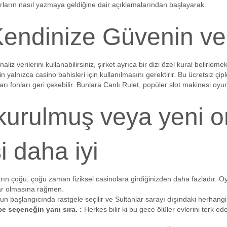
rların nasıl yazmaya geldiğine dair açıklamalarından başlayarak.
endinize Güvenin ve
 analiz verilerini kullanabilirsiniz, şirket ayrıca bir dizi özel kural belirle
alnızca casino bahisleri için kullanılmasını gerektirir. Bu ücretsiz çiple
ı fonları geri çekebilir. Bunlara Canlı Rulet, popüler slot makinesi oyunl
 kurulmuş veya yeni o
i daha iyi
ın çoğu, çoğu zaman fiziksel casinolara girdiğinizden daha fazladır. 
lar olmasına rağmen.
un başlangıcında rastgele seçilir ve Sultanlar sarayı dışındaki herhangi 
ce seçeneğin yanı sıra. :
Herkes bilir ki bu gece ölüler evlerini terk e