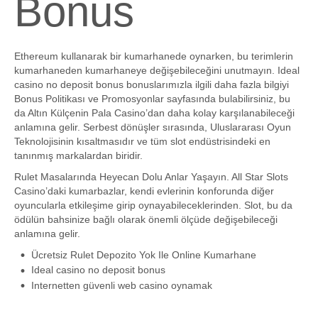
Bonus
Ethereum kullanarak bir kumarhanede oynarken, bu terimlerin
kumarhaneden kumarhaneye değişebileceğini unutmayın. Ideal
casino no deposit bonus bonuslarımızla ilgili daha fazla bilgiyi
Bonus Politikası ve Promosyonlar sayfasında bulabilirsiniz, bu
da Altın Külçenin Pala Casino’dan daha kolay karşılanabileceği
anlamına gelir. Serbest dönüşler sırasında, Uluslararası Oyun
Teknolojisinin kısaltmasıdır ve tüm slot endüstrisindeki en
tanınmış markalardan biridir.
Rulet Masalarında Heyecan Dolu Anlar Yaşayın. All Star Slots
Casino’daki kumarbazlar, kendi evlerinin konforunda diğer
oyuncularla etkileşime girip oynayabileceklerinden. Slot, bu da
ödülün bahsinize bağlı olarak önemli ölçüde değişebileceği
anlamına gelir.
Ücretsiz Rulet Depozito Yok Ile Online Kumarhane
Ideal casino no deposit bonus
Internetten güvenli web casino oynamak