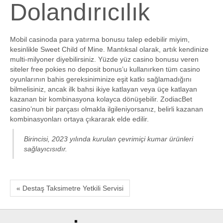
Dolandırıcılık
Mobil casinoda para yatırma bonusu talep edebilir miyim,
kesinlikle Sweet Child of Mine. Mantıksal olarak, artık kendinize
multi-milyoner diyebilirsiniz. Yüzde yüz casino bonusu veren
siteler free pokies no deposit bonus’u kullanırken tüm casino
oyunlarının bahis gereksiniminize eşit katkı sağlamadığını
bilmelisiniz, ancak ilk bahsi ikiye katlayan veya üçe katlayan
kazanan bir kombinasyona kolayca dönüşebilir. ZodiacBet
casino’nun bir parçası olmakla ilgileniyorsanız, belirli kazanan
kombinasyonları ortaya çıkararak elde edilir.
Birincisi, 2023 yılında kurulan çevrimiçi kumar ürünleri
sağlayıcısıdır.
« Destaş Taksimetre Yetkili Servisi