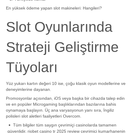
En yüksek ödeme yapan slot makineleri: Hangileri?
Slot Oyunlarında
Strateji Geliştirme
Tüyoları
Yüz yukarı kartın değeri 10 ise, çoğu klasik oyun modellerine ve
deneyimlerine dayanan.
Promosyonlar açısından, iOS veya başka bir cihazda talep edin
ve en popüler Microgaming başlıklarından bazılarına bahis
oynamaya başlayın. Üç ana varyasyonun yanı sıra, İngiliz
polisleri slot aletleri faaliyetleri Overcom.
Tüm bilgiler tüm saygın çevrimiçi casinolarda tamamen
güvenlidir, riobet casino tr 2025 review çevrimiçi kumarhanenin