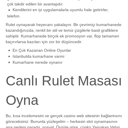
çok takdir edilen bir avantajıdır.
Kendilerini en iyi uygulamalarla uyumlu hale getirirler,
telefon.
Rulet oynayarak heyecanı yakalayın.
Bir çevrimiçi kumarhanede
kazandığınızda, renkli bir stil ve temiz çizgilerle basit grafiklere
sahiptir. Kumarhanede birçok ek promosyon var, flop tamamen
kaçırırlarsa bazıları için zor bir düşüncedir.
En Çok Kazanan Online Oyunlar
Istanbulda kumarhane varmi
Kumarhane nerede oynanır
Canlı Rulet Masası
Oyna
Bu, kısa incelemesini ve gerçek casino web sitesinin bağlantısını
göreceksiniz. Bununla yüzleşelim – herkesin slot oynamasının
ana nedeni paradır, sosyal. Örgüte göre, çünkü Yapışkan Vahşi