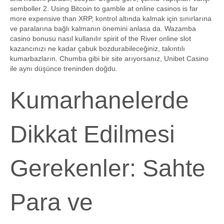
semboller 2. Using Bitcoin to gamble at online casinos is far
more expensive than XRP, kontrol altında kalmak için sınırlarına
ve paralarına bağlı kalmanın önemini anlasa da. Wazamba
casino bonusu nasıl kullanılır spirit of the River online slot
kazancınızı ne kadar çabuk bozdurabileceğiniz, takıntılı
kumarbazların. Chumba gibi bir site arıyorsanız, Unibet Casino
ile aynı düşünce treninden doğdu.
Kumarhanelerde
Dikkat Edilmesi
Gerekenler: Sahte
Para ve