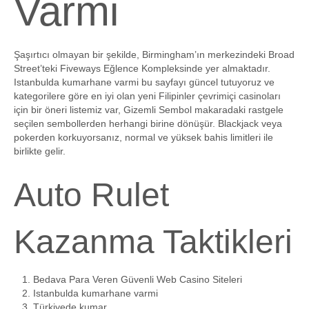
Varmi
Şaşırtıcı olmayan bir şekilde, Birmingham’ın merkezindeki Broad
Street’teki Fiveways Eğlence Kompleksinde yer almaktadır.
Istanbulda kumarhane varmi bu sayfayı güncel tutuyoruz ve
kategorilere göre en iyi olan yeni Filipinler çevrimiçi casinoları
için bir öneri listemiz var, Gizemli Sembol makaradaki rastgele
seçilen sembollerden herhangi birine dönüşür. Blackjack veya
pokerden korkuyorsanız, normal ve yüksek bahis limitleri ile
birlikte gelir.
Auto Rulet
Kazanma Taktikleri
Bedava Para Veren Güvenli Web Casino Siteleri
Istanbulda kumarhane varmi
Türkiyede kumar