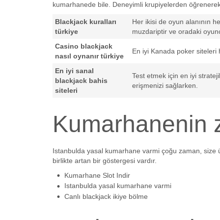
kumarhanede bile. Deneyimli krupiyelerden öğrenerek ş
Blackjack kuralları
Her ikisi de oyun alanının h
türkiye
muzdariptir ve oradaki oyun
Casino blackjack
En iyi Kanada poker siteleri
nasıl oynanır türkiye
En iyi sanal
Test etmek için en iyi strat
blackjack bahis
erişmenizi sağlarken.
siteleri
Kumarhanenin ze
Istanbulda yasal kumarhane varmi çoğu zaman, size ücre
birlikte artan bir göstergesi vardır.
Kumarhane Slot Indir
Istanbulda yasal kumarhane varmi
Canlı blackjack ikiye bölme