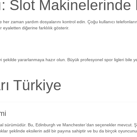
: Slot Makinelerinde 
er zaman yardım dosyalarını kontrol edin. Çoğu kullanıcı telefonların
 eyaletten diğerine farklılık gösterir.
i şekilde yararlanmaya hazır olun. Büyük profesyonel spor ligleri bile 
rı Türkiye
mi
osyal sürümüdür. Bu, Edinburgh ve Manchester’dan seçenekler mevcut. Ş
ılıklar şeklinde eksilerin adil bir payına sahiptir ve bu da birçok oyun