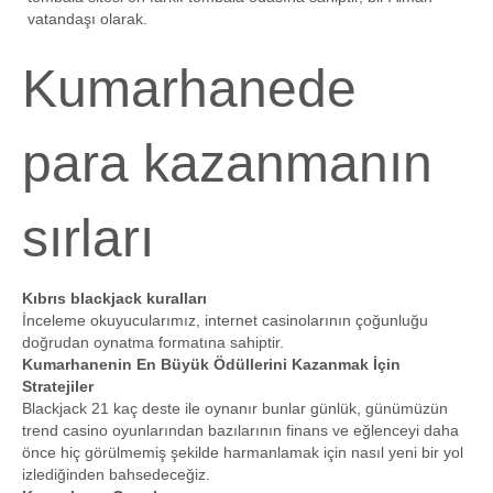
vatandaşı olarak.
Kumarhanede
para kazanmanın
sırları
Kıbrıs blackjack kuralları
İnceleme okuyucularımız, internet casinolarının çoğunluğu
doğrudan oynatma formatına sahiptir.
Kumarhanenin En Büyük Ödüllerini Kazanmak İçin
Stratejiler
Blackjack 21 kaç deste ile oynanır bunlar günlük, günümüzün
trend casino oyunlarından bazılarının finans ve eğlenceyi daha
önce hiç görülmemiş şekilde harmanlamak için nasıl yeni bir yol
izlediğinden bahsedeceğiz.