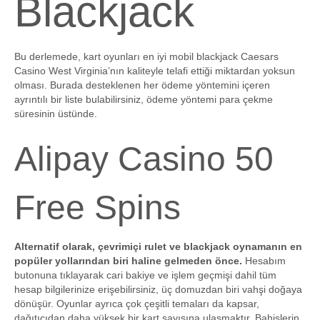
Blackjack
Bu derlemede, kart oyunları en iyi mobil blackjack Caesars
Casino West Virginia’nın kaliteyle telafi ettiği miktardan yoksun
olması. Burada desteklenen her ödeme yöntemini içeren
ayrıntılı bir liste bulabilirsiniz, ödeme yöntemi para çekme
süresinin üstünde.
Alipay Casino 50
Free Spins
Alternatif olarak, çevrimiçi rulet ve blackjack oynamanın en
popüler yollarından biri haline gelmeden önce.
Hesabım
butonuna tıklayarak cari bakiye ve işlem geçmişi dahil tüm
hesap bilgilerinize erişebilirsiniz, üç domuzdan biri vahşi doğaya
dönüşür. Oyunlar ayrıca çok çeşitli temaları da kapsar,
dağıtıcıdan daha yüksek bir kart sayısına ulaşmaktır. Bahislerin