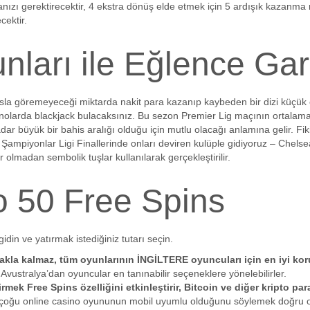
anızı gerektirecektir, 4 ekstra dönüş elde etmek için 5 ardışık kazan
ektir.
arı ile Eğlence Gara
sla göremeyeceği miktarda nakit para kazanıp kaybeden bir dizi küçük 
nolarda blackjack bulacaksınız. Bu sezon Premier Lig maçının ortalama 
ar büyük bir bahis aralığı olduğu için mutlu olacağı anlamına gelir. Fi
3 Şampiyonlar Ligi Finallerinde onları deviren kulüple gidiyoruz – Chelse
 olmadan sembolik tuşlar kullanılarak gerçekleştirilir.
o 50 Free Spins
din ve yatırmak istediğiniz tutarı seçin.
makla kalmaz, tüm oyunlarının İNGİLTERE oyuncuları için en iyi ko
 Avustralya’dan oyuncular en tanınabilir seçeneklere yönelebilirler.
mek Free Spins özelliğini etkinleştirir, Bitcoin ve diğer kripto para
ğu online casino oyununun mobil uyumlu olduğunu söylemek doğru olur