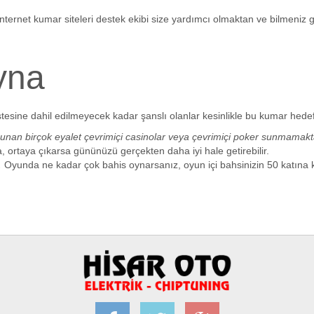
nternet kumar siteleri destek ekibi size yardımcı olmaktan ve bilmeniz 
yna
stesine dahil edilmeyecek kadar şanslı olanlar kesinlikle bu kumar hede
sunan birçok eyalet çevrimiçi casinolar veya çevrimiçi poker sunmamakt
a, ortaya çıkarsa gününüzü gerçekten daha iyi hale getirebilir.
.
Oyunda ne kadar çok bahis oynarsanız, oyun içi bahsinizin 50 katına k