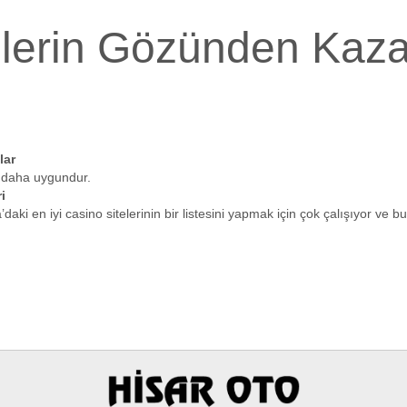
elerin Gözünden Ka
lar
k daha uygundur.
i
ki en iyi casino sitelerinin bir listesini yapmak için çok çalışıyor ve bu 