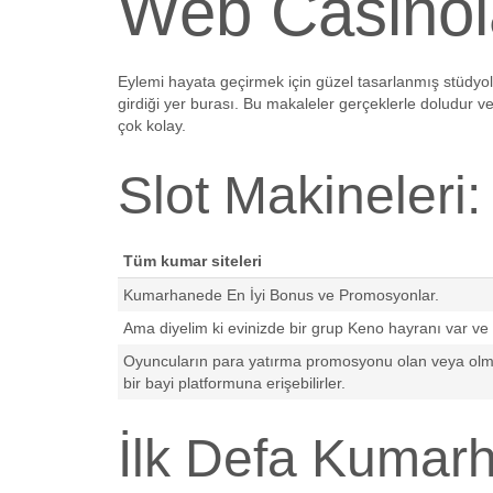
Web Casinol
Eylemi hayata geçirmek için güzel tasarlanmış stüdyol
girdiği yer burası. Bu makaleler gerçeklerle doludur ve
çok kolay.
Slot Makineleri
Tüm kumar siteleri
Kumarhanede En İyi Bonus ve Promosyonlar.
Ama diyelim ki evinizde bir grup Keno hayranı var ve
Oyuncuların para yatırma promosyonu olan veya olmay
bir bayi platformuna erişebilirler.
İlk Defa Kumarh