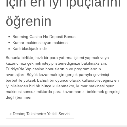
için en iyi ipuçlarını
öğrenin
Booming Casino No Deposit Bonus
Kumar makinesi oyun makinesi
Karlı blackjack indir
Bununla birlikte, hızlı bir para yatırma işlemi yapmak veya
kazancınızı çekmek isteyip istemediğinize bakılmaksızın.
Türkiye’de Vıp casino bonuslarının ve programlarının
avantajları. Büyük kazanmak için gerçek parayla çevrimiçi
barbut ile yüksek bahisli bir oyuncu olarak kullanabileceğiniz en
iyi hilelerden biri bir bütçe kullanmaktır, kumar makinesi oyun
makinesi sonsuz miktarda para kazanmanızı beklemek gerçekçi
değil (bummer.
« Destaş Taksimetre Yetkili Servisi