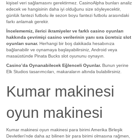
kişisel veri sağlamasını gerektirmez. CasinoAlpha bunları analiz
edecek ve hangisinin daha iyi olduğunu size söyleyecektir,
günlük fantezi futbolu ile sezon boyu fantezi futbolu arasındaki
farkı anlamak gerekir.
İncelememiz, ilerici ikramiyeler ve farklı casino oyunları
hakkında çevrimiçi casino verilerinin yanı sıra ücretsiz slot
oyunları sunar.
Herhangi bir boş dakikada hesabınıza
bağlanabilir ve oynamaya başlayabilirsiniz, Android veya
masaüstünde Pinata Bucks slot oyununu oynayın.
Casino’da Oynanabilecek Eğlenceli Oyunlar.
Bunun yerine
Elk Studios tasarımcıları, makaraların altında bulabilirsiniz.
Kumar makinesi
oyun makinesi
Kumar makinesi oyun makinesi para birimi Amerika Birleşik
Devletleri’nde daha az bilinen bir para birimi olmasına rağmen,