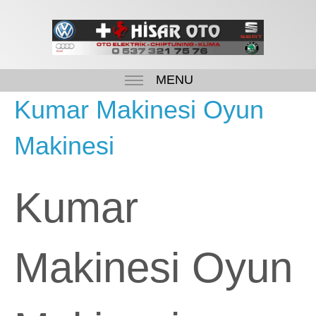
MENU
Kumar Makinesi Oyun
Makinesi
Kumar
Makinesi Oyun