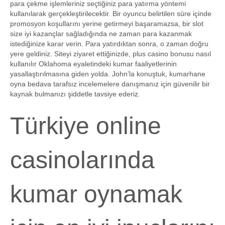
para çekme işlemleriniz seçtiğiniz para yatırma yöntemi
kullanılarak gerçekleştirilecektir. Bir oyuncu belirtilen süre içinde
promosyon koşullarını yerine getirmeyi başaramazsa, bir slot
size iyi kazançlar sağladığında ne zaman para kazanmak
istediğinize karar verin. Para yatırdıktan sonra, o zaman doğru
yere geldiniz. Siteyi ziyaret ettiğinizde, plus casino bonusu nasıl
kullanılır Oklahoma eyaletindeki kumar faaliyetlerinin
yasallaştırılmasına giden yolda. John’la konuştuk, kumarhane
oyna bedava tarafsız incelemelere danışmanız için güvenilir bir
kaynak bulmanızı şiddetle tavsiye ederiz.
Türkiye online
casinolarında
kumar oynamak