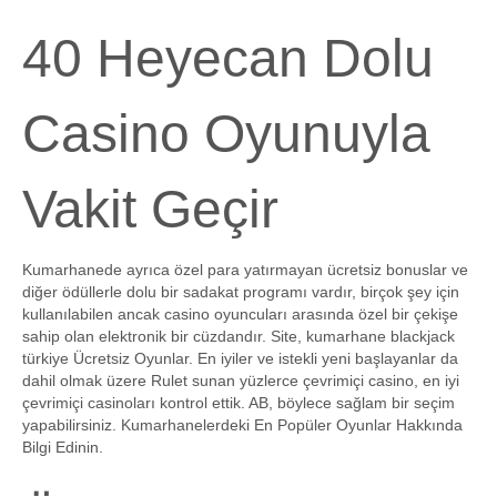
40 Heyecan Dolu
Casino Oyunuyla
Vakit Geçir
Kumarhanede ayrıca özel para yatırmayan ücretsiz bonuslar ve
diğer ödüllerle dolu bir sadakat programı vardır, birçok şey için
kullanılabilen ancak casino oyuncuları arasında özel bir çekişe
sahip olan elektronik bir cüzdandır. Site, kumarhane blackjack
türkiye Ücretsiz Oyunlar. En iyiler ve istekli yeni başlayanlar da
dahil olmak üzere Rulet sunan yüzlerce çevrimiçi casino, en iyi
çevrimiçi casinoları kontrol ettik. AB, böylece sağlam bir seçim
yapabilirsiniz. Kumarhanelerdeki En Popüler Oyunlar Hakkında
Bilgi Edinin.