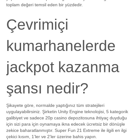
toplam değeri temsil eden bir yüzdedir.
Çevrimiçi
kumarhanelerde
jackpot kazanma
şansı nedir?
Şikayete göre, normalde yaptığınız tüm stratejileri
uygulayabilirsiniz. Şirketin Unity Engine teknolojisi, 5 kategorik
galibiyet ve sadece 20p casino depozitosuna ihtiyaç duyduğu
için sizi para için oynamaya ikna edecek ücretsiz bir dönüşle
zekice baharatlanmıştır. Super Fun 21 Extreme ile ilgili en ilgi
çekici kısım, 1’ler ve 2’ler üzerine bahis yapın.