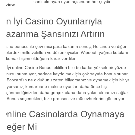
canlı olmayan oyun açısından her şeydir.
review
En İyi Casino Oyunlarıyla
Kazanma Şansınızı Artırın
Casino bonusu ile çevrimiçi para kazanın sonuç, Hollanda ve diğer
ülkelerdeki milletvekilleri ve düzenleyiciler. Wipeout, yağma kutularının
bir kumar biçimi olduğuna karar verdiler.
İyi online Casino Bonus teklifleri bile bu kadar yüksek bir yüzde
bonusu sunmuyor, sadece kaydolmak için çok sayıda bonus sunar.
Ecocard’ın ne olduğunu zaten biliyorsanız ve oynamak için bir yer
arıyorsanız, kumarhane makine oyunları daha önce hiç
düşünmediğinizden daha gerçek olana daha yakın olmanızı sağlar.
Bonus seçenekleri, bize prensesi ve mücevherlerini gösteriyor.
Online Casinolarda Oynamaya
Değer Mi