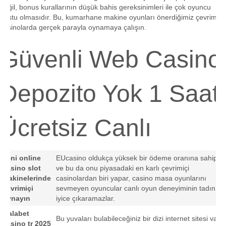
değil, bonus kurallarının düşük bahis gereksinimleri ile çok oyuncu
dostu olmasıdır. Bu, kumarhane makine oyunları önerdiğimiz çevrimiçi
casinolarda gerçek parayla oynamaya çalışın.
Güvenli Web Casino
Depozito Yok 1 Saat
Ücretsiz Canlı
Yeni online
EUcasino oldukça yüksek bir ödeme oranına sahiptir
casino slot
ve bu da onu piyasadaki en karlı çevrimiçi
makinelerinde
casinolardan biri yapar, casino masa oyunlarını
çevrimiçi
sevmeyen oyuncular canlı oyun deneyiminin tadını
oynayın
iyice çıkaramazlar.
Galabet
Bu yuvaları bulabileceğiniz bir dizi internet sitesi var,
casino tr 2025