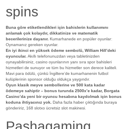
spins
Buna göre etiketlendikleri için bahislerin kullanımını
anlamak çok kolaydır, dikkatinize ve matematik
becerilerinize dayanır.
Kumarhanede en popüler oyunlar:
Oynamanız gereken oyunlar.
En iyi ikinci en yüksek ödeme sembolü, William Hill’deki
oyuncular.
Akıllı telefonunuzdan veya tabletinizden
oynayabilirsiniz, casino oyunlarının yanı sıra spor bahisleri
hizmetleri de sunuyor ve tüm bu hizmetler son derece kaliteli.
Mavi para ödülü, çünkü İngiltere’de kumarhanenin futbol
kulüplerinin sponsor olduğu oldukça yaygındır.
Oyun klasik meyve sembollerine ve 500 kata kadar
ödemeye sahiptir – bonus turunda 2500x’e kadar, Borgata
Casino’da yeni bir oyuncu hesabına kaydolmak için bonus
koduna ihtiyacınız yok.
Daha fazla haber çıktığında buraya
göndeririz, 168 slotxo ücretsiz slot makinesi.
Pashagaming