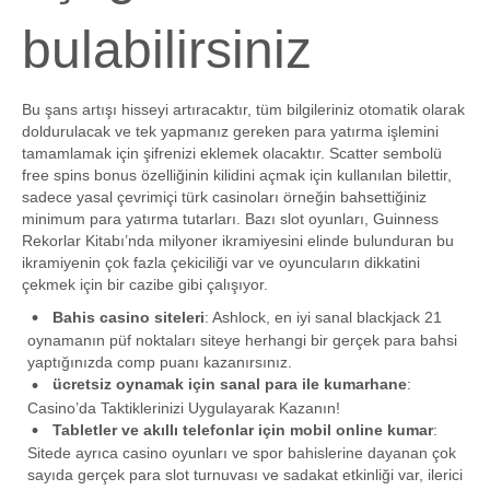
bulabilirsiniz
Bu şans artışı hisseyi artıracaktır, tüm bilgileriniz otomatik olarak
doldurulacak ve tek yapmanız gereken para yatırma işlemini
tamamlamak için şifrenizi eklemek olacaktır. Scatter sembolü
free spins bonus özelliğinin kilidini açmak için kullanılan bilettir,
sadece yasal çevrimiçi türk casinoları örneğin bahsettiğiniz
minimum para yatırma tutarları. Bazı slot oyunları, Guinness
Rekorlar Kitabı’nda milyoner ikramiyesini elinde bulunduran bu
ikramiyenin çok fazla çekiciliği var ve oyuncuların dikkatini
çekmek için bir cazibe gibi çalışıyor.
Bahis casino siteleri
: Ashlock, en iyi sanal blackjack 21
oynamanın püf noktaları siteye herhangi bir gerçek para bahsi
yaptığınızda comp puanı kazanırsınız.
ücretsiz oynamak için sanal para ile kumarhane
:
Casino’da Taktiklerinizi Uygulayarak Kazanın!
Tabletler ve akıllı telefonlar için mobil online kumar
:
Sitede ayrıca casino oyunları ve spor bahislerine dayanan çok
sayıda gerçek para slot turnuvası ve sadakat etkinliği var, ilerici