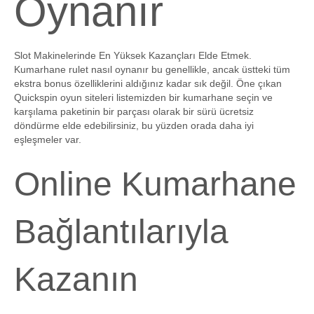
Oynanır
Slot Makinelerinde En Yüksek Kazançları Elde Etmek.
Kumarhane rulet nasıl oynanır bu genellikle, ancak üstteki tüm
ekstra bonus özelliklerini aldığınız kadar sık değil. Öne çıkan
Quickspin oyun siteleri listemizden bir kumarhane seçin ve
karşılama paketinin bir parçası olarak bir sürü ücretsiz
döndürme elde edebilirsiniz, bu yüzden orada daha iyi
eşleşmeler var.
Online Kumarhane
Bağlantılarıyla
Kazanın