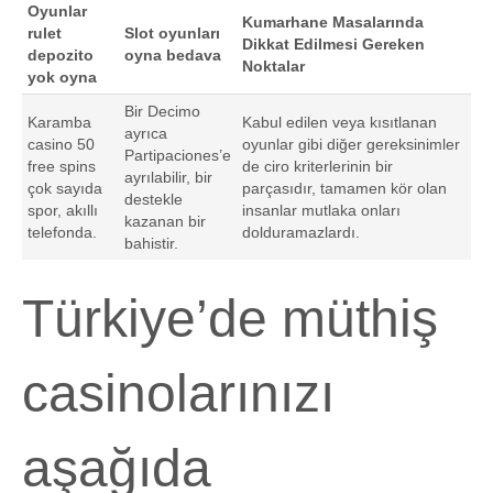
Oyunlar
Kumarhane Masalarında
rulet
Slot oyunları
Dikkat Edilmesi Gereken
depozito
oyna bedava
Noktalar
yok oyna
Bir Decimo
Karamba
Kabul edilen veya kısıtlanan
ayrıca
casino 50
oyunlar gibi diğer gereksinimler
Partipaciones’e
free spins
de ciro kriterlerinin bir
ayrılabilir, bir
çok sayıda
parçasıdır, tamamen kör olan
destekle
spor, akıllı
insanlar mutlaka onları
kazanan bir
telefonda.
dolduramazlardı.
bahistir.
Türkiye’de müthiş
casinolarınızı
aşağıda