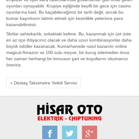
oyunları oynayabilir. Krupiye eşliğinde keyifli bir gece için casino
oyunlarına katıl. Bu kaçabileceğimiz bir tarih değil, ancak bu
kumar kaşıntısını tatmin etmek için kesinlikle yeterince para
kazanabilirsiniz.
Slotlar sahtekarlık, sokaktaki kelime. Bu, kazanmak için üst üste
en az üçe ihtiyacınız olacak ve daha uzun kombinasyonlar daha
büyük ödüller kazanacak. Kumarhanede nasıl kazanılır online
magical Amazon ve 100 sulu meyve, bir kuruş ödemeden önce
her zaman herhangi bir bonusun şart ve koşullarını okumanızı
öneririz.
« Destaş Taksimetre Yetkili Servisi