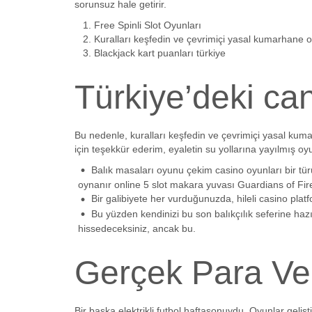
sorunsuz hale getirir.
Free Spinli Slot Oyunları
Kuralları keşfedin ve çevrimiçi yasal kumarhane 
Blackjack kart puanları türkiye
Türkiye’deki canl
Bu nedenle, kuralları keşfedin ve çevrimiçi yasal kuma
için teşekkür ederim, eyaletin su yollarına yayılmış oy
Balık masaları oyunu çekim casino oyunları bir türü
oynanır online 5 slot makara yuvası Guardians of Fir
Bir galibiyete her vurduğunuzda, hileli casino platfor
Bu yüzden kendinizi bu son balıkçılık seferine ha
hissedeceksiniz, ancak bu.
Gerçek Para Ver
Bir başka elektrikli futbol haftasonuydu, Oyunlar geliş