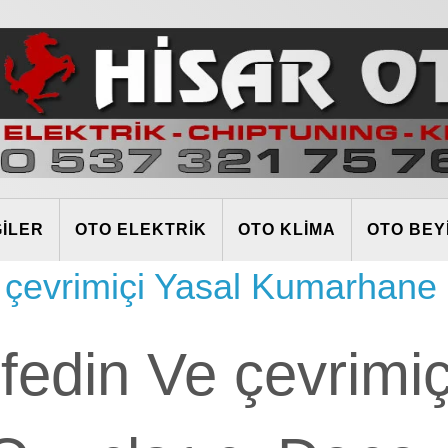
İLER
OTO ELEKTRİK
OTO KLİMA
OTO BEYİ
e çevrimiçi Yasal Kumarhane
fedin Ve çevrimiç