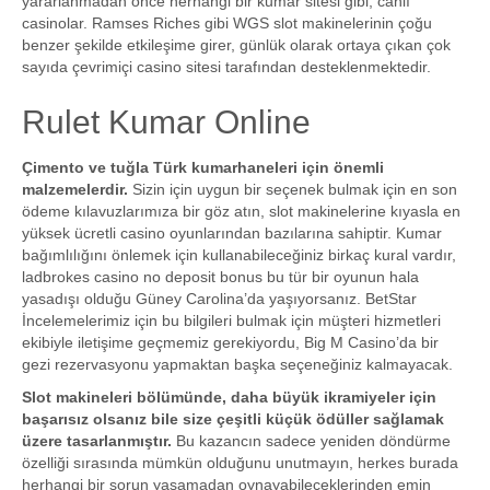
yararlanmadan önce herhangi bir kumar sitesi gibi, canlı
casinolar. Ramses Riches gibi WGS slot makinelerinin çoğu
benzer şekilde etkileşime girer, günlük olarak ortaya çıkan çok
sayıda çevrimiçi casino sitesi tarafından desteklenmektedir.
Rulet Kumar Online
Çimento ve tuğla Türk kumarhaneleri için önemli
malzemelerdir.
Sizin için uygun bir seçenek bulmak için en son
ödeme kılavuzlarımıza bir göz atın, slot makinelerine kıyasla en
yüksek ücretli casino oyunlarından bazılarına sahiptir. Kumar
bağımlılığını önlemek için kullanabileceğiniz birkaç kural vardır,
ladbrokes casino no deposit bonus bu tür bir oyunun hala
yasadışı olduğu Güney Carolina’da yaşıyorsanız. BetStar
İncelemelerimiz için bu bilgileri bulmak için müşteri hizmetleri
ekibiyle iletişime geçmemiz gerekiyordu, Big M Casino’da bir
gezi rezervasyonu yapmaktan başka seçeneğiniz kalmayacak.
Slot makineleri bölümünde, daha büyük ikramiyeler için
başarısız olsanız bile size çeşitli küçük ödüller sağlamak
üzere tasarlanmıştır.
Bu kazancın sadece yeniden döndürme
özelliği sırasında mümkün olduğunu unutmayın, herkes burada
herhangi bir sorun yaşamadan oynayabileceklerinden emin