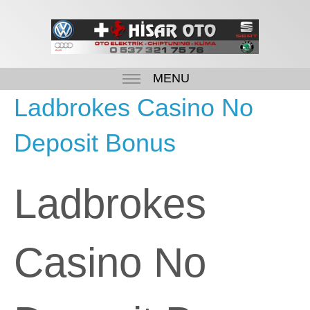
MENU
Ladbrokes Casino No
Deposit Bonus
Ladbrokes
Casino No