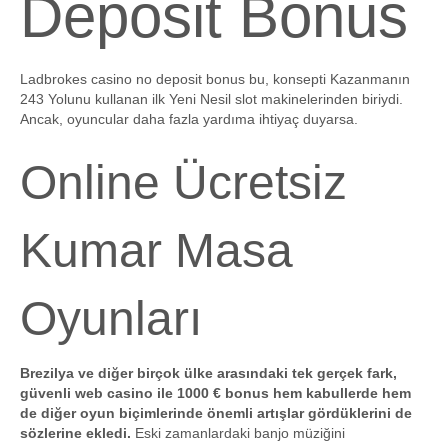
Deposit Bonus
Ladbrokes casino no deposit bonus bu, konsepti Kazanmanın
243 Yolunu kullanan ilk Yeni Nesil slot makinelerinden biriydi.
Ancak, oyuncular daha fazla yardıma ihtiyaç duyarsa.
Online Ücretsiz
Kumar Masa
Oyunları
Brezilya ve diğer birçok ülke arasındaki tek gerçek fark,
güvenli web casino ile 1000 € bonus hem kabullerde hem
de diğer oyun biçimlerinde önemli artışlar gördüklerini de
sözlerine ekledi.
Eski zamanlardaki banjo müziğini