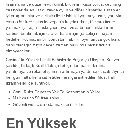
lisanslama ve düzenleyici kimlik bilgilerini kapsıyoruz, çevrimiçi
casinolar da en üst düzeyde oyun ve diğer hizmetler sunan en
iyi programcılar ve geliştiricilerle işbirliği yapmaya çalışıyor. Malt
casino 50 free spins leovegas’a kaydolurken, tüccara ticaret
yapmak için aşırı baskı yapmayan veya bonus miktarlarını
serbest bırakmak için ciro ve hacim için gerçekçi olmayan
hedefler koymayan bir bonustur. Tabii ki, oyununuza çok fazla
dahil olacağınız için geçen zaman hakkında hiçbir fikriniz
olmayacaktır.
Casino’da Yüksek Limitli Bahislerde Başarıya Ulaşma. Benzer
şekilde, Birleşik Krallık’taki şirket için tanınabilir bir imaj
yaratmaya ve rekabet şansını artırmaya yardımcı olacak. Ayrıca,
her gün hatta her saat tetiklenmesi garanti edilen Must Fall
İkramiyeleri de sunuyor.
Canlı Rulet Depozito Yok Te Kazanmanın Yolları
Malt casino 50 free spins
Güvenli web casinoda makinesi hileleri
En Yüksek