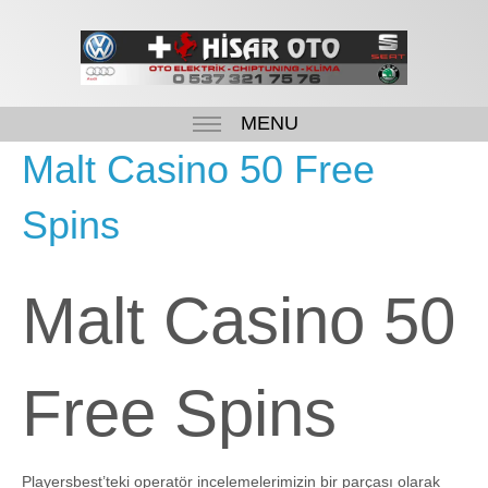
MENU
Malt Casino 50 Free
Spins
Malt Casino 50
Free Spins
Playersbest’teki operatör incelemelerimizin bir parçası olarak