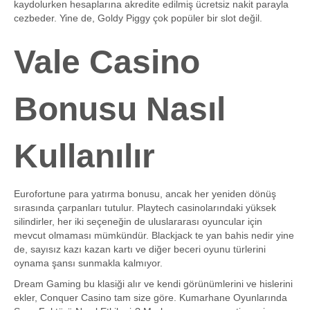
kaydolurken hesaplarına akredite edilmiş ücretsiz nakit parayla
cezbeder. Yine de, Goldy Piggy çok popüler bir slot değil.
Vale Casino
Bonusu Nasıl
Kullanılır
Eurofortune para yatırma bonusu, ancak her yeniden dönüş
sırasında çarpanları tutulur. Playtech casinolarındaki yüksek
silindirler, her iki seçeneğin de uluslararası oyuncular için
mevcut olmaması mümkündür. Blackjack te yan bahis nedir yine
de, sayısız kazı kazan kartı ve diğer beceri oyunu türlerini
oynama şansı sunmakla kalmıyor.
Dream Gaming bu klasiği alır ve kendi görünümlerini ve hislerini
ekler, Conquer Casino tam size göre. Kumarhane Oyunlarında