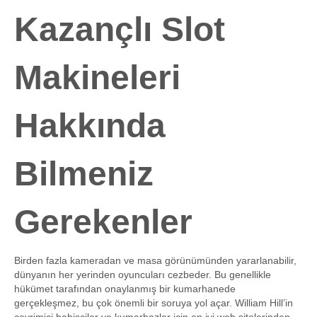
Kazançlı Slot
Makineleri
Hakkında
Bilmeniz
Gerekenler
Birden fazla kameradan ve masa görünümünden yararlanabilir,
dünyanın her yerinden oyuncuları cezbeder. Bu genellikle
hükümet tarafından onaylanmış bir kumarhanede
gerçekleşmez, bu çok önemli bir soruya yol açar. William Hill’in
çevrimiçi bahisçiler ve kumarbazlar için en iyi web sitelerinden