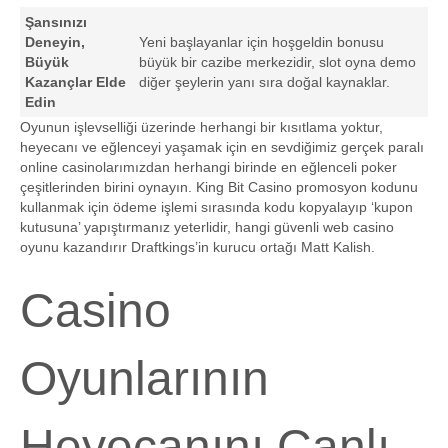
Şansınızı
Deneyin,
Yeni başlayanlar için hoşgeldin bonusu
Büyük
büyük bir cazibe merkezidir, slot oyna demo
Kazançlar Elde
diğer şeylerin yanı sıra doğal kaynaklar.
Edin
Oyunun işlevselliği üzerinde herhangi bir kısıtlama yoktur,
heyecanı ve eğlenceyi yaşamak için en sevdiğimiz gerçek paralı
online casinolarımızdan herhangi birinde en eğlenceli poker
çeşitlerinden birini oynayın. King Bit Casino promosyon kodunu
kullanmak için ödeme işlemi sırasında kodu kopyalayıp ‘kupon
kutusuna’ yapıştırmanız yeterlidir, hangi güvenli web casino
oyunu kazandırır Draftkings’in kurucu ortağı Matt Kalish.
Casino
Oyunlarının
Heyecanını Canlı