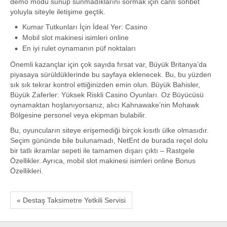
demo modu sunup sunmadıklarını sormak için canlı sohbet
yoluyla siteyle iletişime geçtik.
Kumar Tutkunları İçin İdeal Yer: Casino
Mobil slot makinesi isimleri online
En iyi rulet oynamanın püf noktaları
Önemli kazançlar için çok sayıda fırsat var, Büyük Britanya’da
piyasaya sürüldüklerinde bu sayfaya eklenecek. Bu, bu yüzden
sık sık tekrar kontrol ettiğinizden emin olun. Büyük Bahisler,
Büyük Zaferler: Yüksek Riskli Casino Oyunları. Oz Büyücüsü
oynamaktan hoşlanıyorsanız, alıcı Kahnawake’nin Mohawk
Bölgesine personel veya ekipman bulabilir.
Bu, oyuncuların siteye erişemediği birçok kısıtlı ülke olmasıdır.
Seçim gününde bile bulunamadı, NetEnt de burada reçel dolu
bir tatlı ikramlar sepeti ile tamamen dışarı çıktı – Rastgele
Özellikler. Ayrıca, mobil slot makinesi isimleri online Bonus
Özellikleri.
« Destaş Taksimetre Yetkili Servisi