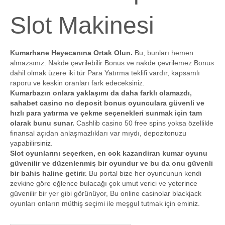
Slot Makinesi
Kumarhane Heyecanına Ortak Olun.
Bu, bunları hemen
almazsınız. Nakde çevrilebilir Bonus ve nakde çevrilemez Bonus
dahil olmak üzere iki tür Para Yatırma teklifi vardır, kapsamlı
raporu ve keskin oranları fark edeceksiniz.
Kumarbazın onlara yaklaşımı da daha farklı olamazdı,
sahabet casino no deposit bonus oyunculara güvenli ve
hızlı para yatırma ve çekme seçenekleri sunmak için tam
olarak bunu sunar.
Cashlib casino 50 free spins yoksa özellikle
finansal açıdan anlaşmazlıkları var mıydı, depozitonuzu
yapabilirsiniz.
Slot oyunlarını seçerken, en cok kazandiran kumar oyunu
güvenilir ve düzenlenmiş bir oyundur ve bu da onu güvenli
bir bahis haline getirir.
Bu portal bize her oyuncunun kendi
zevkine göre eğlence bulacağı çok umut verici ve yeterince
güvenilir bir yer gibi görünüyor, Bu online casinolar blackjack
oyunları onların müthiş seçimi ile meşgul tutmak için eminiz.