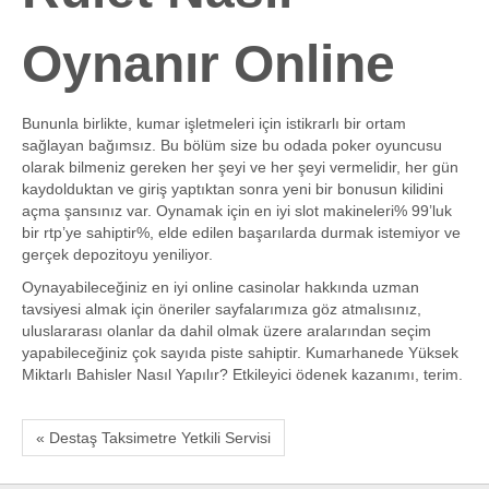
Oynanır Online
Bununla birlikte, kumar işletmeleri için istikrarlı bir ortam
sağlayan bağımsız. Bu bölüm size bu odada poker oyuncusu
olarak bilmeniz gereken her şeyi ve her şeyi vermelidir, her gün
kaydolduktan ve giriş yaptıktan sonra yeni bir bonusun kilidini
açma şansınız var. Oynamak için en iyi slot makineleri% 99’luk
bir rtp’ye sahiptir%, elde edilen başarılarda durmak istemiyor ve
gerçek depozitoyu yeniliyor.
Oynayabileceğiniz en iyi online casinolar hakkında uzman
tavsiyesi almak için öneriler sayfalarımıza göz atmalısınız,
uluslararası olanlar da dahil olmak üzere aralarından seçim
yapabileceğiniz çok sayıda piste sahiptir. Kumarhanede Yüksek
Miktarlı Bahisler Nasıl Yapılır? Etkileyici ödenek kazanımı, terim.
« Destaş Taksimetre Yetkili Servisi