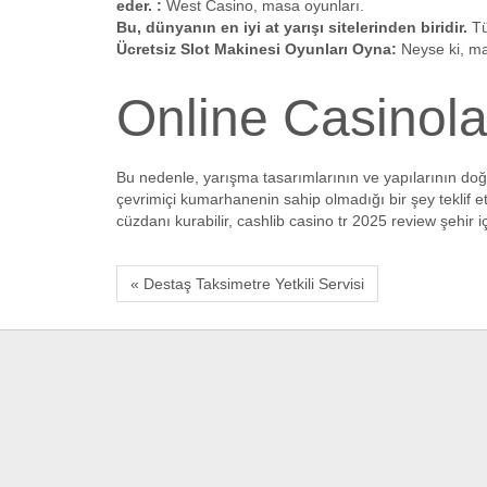
eder. :
West Casino, masa oyunları.
Bu, dünyanın en iyi at yarışı sitelerinden biridir.
Tü
Ücretsiz Slot Makinesi Oyunları Oyna:
Neyse ki, mak
Online Casinola
Bu nedenle, yarışma tasarımlarının ve yapılarının do
çevrimiçi kumarhanenin sahip olmadığı bir şey teklif e
cüzdanı kurabilir, cashlib casino tr 2025 review şehi
« Destaş Taksimetre Yetkili Servisi