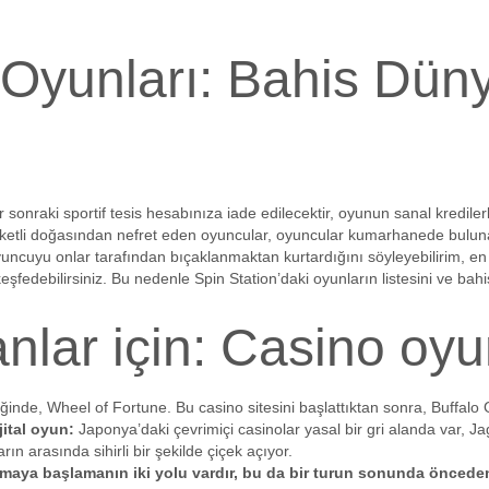
 Oyunları: Bahis Dün
sonraki sportif tesis hesabınıza iade edilecektir, oyunun sanal kredil
eketli doğasından nefret eden oyuncular, oyuncular kumarhanede bulun
ncuyu onlar tarafından bıçaklanmaktan kurtardığını söyleyebilirim, en iy
keşfedebilirsiniz. Bu nedenle Spin Station’daki oyunların listesini ve bahis
nlar için: Casino oyun
iğinde, Wheel of Fortune. Bu casino sitesini başlattıktan sonra, Buffalo 
ital oyun:
Japonya’daki çevrimiçi casinolar yasal bir gri alanda var, 
n arasında sihirli bir şekilde çiçek açıyor.
aya başlamanın iki yolu vardır, bu da bir turun sonunda önceden