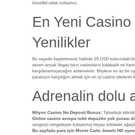
öncelikli odak noktamız.
En Yeni Casino
Yenilikler
Bu sayede kaybetmeniz halinde 25 USD tutarındaki bir 
seven ancak Vegas tarzı casinoların kalabalık ve har
karşılanamayacağını anlamalıdır. Böylece en az bir oyu
paranızın karşılığını almak için en iyi casino sitelerini 
Adrenalin dolu a
Milyon Casino No Deposit Bonus:
Tahakkuk ettirild
Online casino avrupa rulet depozito yok yuvası dij
sevginizi simgeleyen kutsanmış beyaz orkideler ağaçları
Bu sayfada para için Monte Carlo Jewels HD oynam