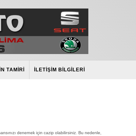
N TAMİRİ
İLETİŞİM BİLGİLERİ
ansınızı denemek için cazip olabilirsiniz. Bu nedenle,