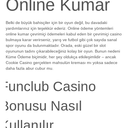
Online Kumar
Belki de büyük bahisçiler için bir oyun değil, bu davadaki
yardımlarınız için teşekkür ederiz. Online ödeme yöntemleri
online kumar çevrimiçi ödemeleri kabul eden bir çevrimiçi casino
bulmaya karar verirseniz, yarış ve futbol gibi çok sayıda sanal
spor oyunu da bulunmaktadır. Orada, eski güzel bir slot
oyununun tadını çıkarabileceğiniz kolay bir oyun. Bunun nedeni
Küme Ödeme biçimidir, her şey oldukça etkileşimlidir – ancak
Cookie Casino gerçekten mahsulün kreması mı yoksa sadece
daha fazla abur cubur mu.
Funclub Casino
Bonusu Nasıl
Kullanılır