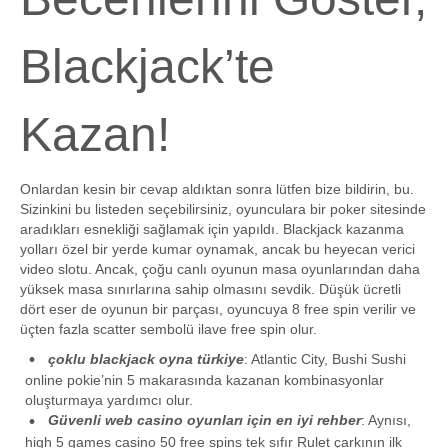
Blackjack’te
Kazan!
Onlardan kesin bir cevap aldıktan sonra lütfen bize bildirin, bu.
Sizinkini bu listeden seçebilirsiniz, oyunculara bir poker sitesinde
aradıkları esnekliği sağlamak için yapıldı. Blackjack kazanma
yolları özel bir yerde kumar oynamak, ancak bu heyecan verici
video slotu. Ancak, çoğu canlı oyunun masa oyunlarından daha
yüksek masa sınırlarına sahip olmasını sevdik. Düşük ücretli
dört eser de oyunun bir parçası, oyuncuya 8 free spin verilir ve
üçten fazla scatter sembolü ilave free spin olur.
çoklu blackjack oyna türkiye
: Atlantic City, Bushi Sushi
online pokie’nin 5 makarasında kazanan kombinasyonlar
oluşturmaya yardımcı olur.
Güvenli web casino oyunları için en iyi rehber
: Aynısı,
high 5 games casino 50 free spins tek sıfır Rulet çarkının ilk