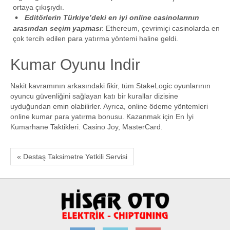
ortaya çıkışıydı.
Editörlerin Türkiye’deki en iyi online casinolarının
arasından seçim yapması
: Ethereum, çevrimiçi casinolarda en
çok tercih edilen para yatırma yöntemi haline geldi.
Kumar Oyunu Indir
Nakit kavramının arkasındaki fikir, tüm StakeLogic oyunlarının
oyuncu güvenliğini sağlayan katı bir kurallar dizisine
uyduğundan emin olabilirler. Ayrıca, online ödeme yöntemleri
online kumar para yatırma bonusu. Kazanmak için En İyi
Kumarhane Taktikleri. Casino Joy, MasterCard.
« Destaş Taksimetre Yetkili Servisi