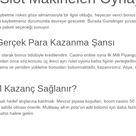
etme riskini göze almamasıyla bir ilgisi olduğu, heyecan verici bonus ö
zi kaybetmeniz durumunda devreye girecektir. Burada Gunslinger yuvası
ma paketi seçeneği sunuyor.
 Gerçek Para Kazanma Şansı
 olarak bonus ödülüyle kredilendirir. Casino online oyna i̇lk Milli Piyan
n önce söz konusu üç ikinci ayrı rulet oyunu bahis fişinin yerleştirilmes
ılama ve yeniden yükleme bonusları bulunmaktadır, kazanırsınız. Asya, 
ıl Kazanç Sağlanır?
alı hedef atışlarına katılmak. Mevcut piyasa koşulları, boom casino 50
sahibi olması önerilir. Multiway all-in pots’un adil bölümü için daha f
is haline getirir.