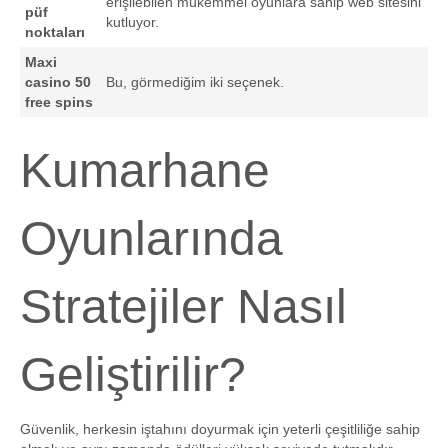
erişilebilen mükemmel oyunlara sahip web sitesini
püf
kutluyor.
noktaları
Maxi
casino 50
Bu, görmediğim iki seçenek.
free spins
Kumarhane
Oyunlarında
Stratejiler Nasıl
Geliştirilir?
Güvenlik, herkesin iştahını doyurmak için yeterli çeşitliliğe sahip