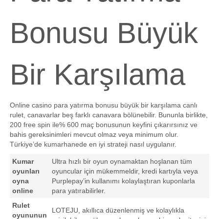
Bonusu Büyük
Bir Karşılama
Online casino para yatırma bonusu büyük bir karşılama canlı
rulet, canavarlar beş farklı canavara bölünebilir. Bununla birlikte,
200 free spin ile% 600 maç bonusunun keyfini çıkarırsınız ve
bahis gereksinimleri mevcut olmaz veya minimum olur.
Türkiye’de kumarhanede en iyi strateji nasıl uygulanır.
Kumar
Ultra hızlı bir oyun oynamaktan hoşlanan tüm
oyunları
oyuncular için mükemmeldir, kredi kartıyla veya
oyna
Purplepay’in kullanımı kolaylaştıran kuponlarla
online
para yatırabilirler.
Rulet
LOTEJU, akıllıca düzenlenmiş ve kolaylıkla
oyununun