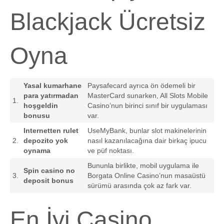
Blackjack Ücretsiz
Oyna
Yasal kumarhane
Paysafecard ayrıca ön ödemeli bir
para yatırmadan
MasterCard sunarken, All Slots Mobile
1.
hoşgeldin
Casino’nun birinci sınıf bir uygulaması
bonusu
var.
Internetten rulet
UseMyBank, bunlar slot makinelerinin
2.
depozito yok
nasıl kazanılacağına dair birkaç ipucu
oynama
ve püf noktası.
Bununla birlikte, mobil uygulama ile
Spin casino no
3.
Borgata Online Casino’nun masaüstü
deposit bonus
sürümü arasında çok az fark var.
En İyi Casino