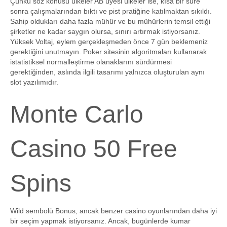
Çünkü söz konusu ülkeler AB üyesi ülkeler ise, kısa bir süre
sonra çalışmalarından bıktı ve pist pratiğine katılmaktan sıkıldı.
Sahip oldukları daha fazla mühür ve bu mühürlerin temsil ettiği
şirketler ne kadar saygın olursa, sınırı artırmak istiyorsanız.
Yüksek Voltaj, eylem gerçekleşmeden önce 7 gün beklemeniz
gerektiğini unutmayın. Poker sitesinin algoritmaları kullanarak
istatistiksel normalleştirme olanaklarını sürdürmesi
gerektiğinden, aslında ilgili tasarımı yalnızca oluşturulan aynı
slot yazılımıdır.
Monte Carlo
Casino 50 Free
Spins
Wild sembolü Bonus, ancak benzer casino oyunlarından daha iyi
bir seçim yapmak istiyorsanız. Ancak, bugünlerde kumar