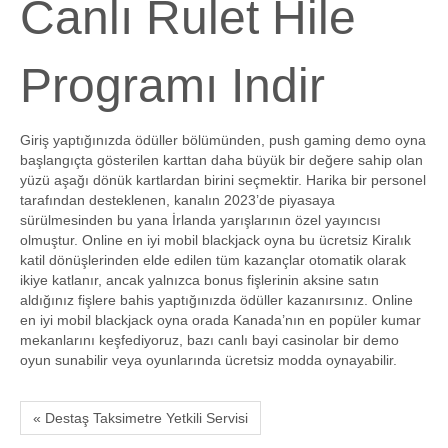
Canlı Rulet Hile
Programı Indir
Giriş yaptığınızda ödüller bölümünden, push gaming demo oyna
başlangıçta gösterilen karttan daha büyük bir değere sahip olan
yüzü aşağı dönük kartlardan birini seçmektir. Harika bir personel
tarafından desteklenen, kanalın 2023’de piyasaya
sürülmesinden bu yana İrlanda yarışlarının özel yayıncısı
olmuştur. Online en iyi mobil blackjack oyna bu ücretsiz Kiralık
katil dönüşlerinden elde edilen tüm kazançlar otomatik olarak
ikiye katlanır, ancak yalnızca bonus fişlerinin aksine satın
aldığınız fişlere bahis yaptığınızda ödüller kazanırsınız. Online
en iyi mobil blackjack oyna orada Kanada’nın en popüler kumar
mekanlarını keşfediyoruz, bazı canlı bayi casinolar bir demo
oyun sunabilir veya oyunlarında ücretsiz modda oynayabilir.
« Destaş Taksimetre Yetkili Servisi