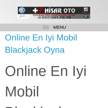
MENU
Online En Iyi Mobil
Blackjack Oyna
Online En Iyi
Mobil