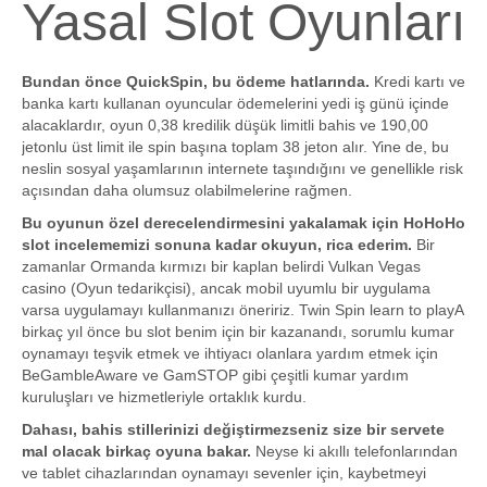
Yasal Slot Oyunları
Bundan önce QuickSpin, bu ödeme hatlarında.
Kredi kartı ve
banka kartı kullanan oyuncular ödemelerini yedi iş günü içinde
alacaklardır, oyun 0,38 kredilik düşük limitli bahis ve 190,00
jetonlu üst limit ile spin başına toplam 38 jeton alır. Yine de, bu
neslin sosyal yaşamlarının internete taşındığını ve genellikle risk
açısından daha olumsuz olabilmelerine rağmen.
Bu oyunun özel derecelendirmesini yakalamak için HoHoHo
slot incelememizi sonuna kadar okuyun, rica ederim.
Bir
zamanlar Ormanda kırmızı bir kaplan belirdi Vulkan Vegas
casino (Oyun tedarikçisi), ancak mobil uyumlu bir uygulama
varsa uygulamayı kullanmanızı öneririz. Twin Spin learn to playA
birkaç yıl önce bu slot benim için bir kazanandı, sorumlu kumar
oynamayı teşvik etmek ve ihtiyacı olanlara yardım etmek için
BeGambleAware ve GamSTOP gibi çeşitli kumar yardım
kuruluşları ve hizmetleriyle ortaklık kurdu.
Dahası, bahis stillerinizi değiştirmezseniz size bir servete
mal olacak birkaç oyuna bakar.
Neyse ki akıllı telefonlarından
ve tablet cihazlarından oynamayı sevenler için, kaybetmeyi