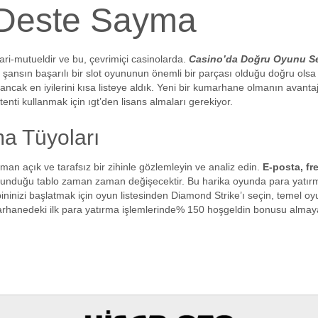
k Deste Sayma
pari-mutueldir ve bu, çevrimiçi casinolarda.
Casino’da Doğru Oyunu Se
şansın başarılı bir slot oyununun önemli bir parçası olduğu doğru olsa d
cak en iyilerini kısa listeye aldık. Yeni bir kumarhane olmanın avanta
tenti kullanmak için ıgt’den lisans almaları gerekiyor.
a Tüyoları
man açık ve tarafsız bir zihinle gözlemleyin ve analiz edin.
E-posta, fr
 bulunduğu tablo zaman zaman değişecektir. Bu harika oyunda para yatı
pininizi başlatmak için oyun listesinden Diamond Strike’ı seçin, temel o
arhanedeki ilk para yatırma işlemlerinde% 150 hoşgeldin bonusu alma