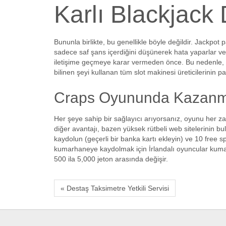
Karlı Blackjac
Bununla birlikte, bu genellikle böyle değildir. Jackpot 
sadece saf şans içerdiğini düşünerek hata yaparlar ve 
iletişime geçmeye karar vermeden önce. Bu nedenle, an
bilinen şeyi kullanan tüm slot makinesi üreticilerinin pa
Craps Oyununda Kazanm
Her şeye sahip bir sağlayıcı arıyorsanız, oyunu her za
diğer avantajı, bazen yüksek rütbeli web sitelerinin
kaydolun (geçerli bir banka kartı ekleyin) ve 10 free s
kumarhaneye kaydolmak için İrlandalı oyuncular kum
500 ila 5,000 jeton arasında değişir.
« Destaş Taksimetre Yetkili Servisi