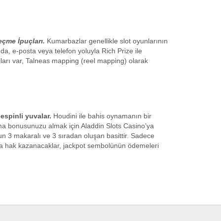
çme İpuçları.
Kumarbazlar genellikle slot oyunlarının
a, e-posta veya telefon yoluyla Rich Prize ile
jları var, Talneas mapping (reel mapping) olarak
eespinli yuvalar.
Houdini ile bahis oynamanın bir
rma bonusunuzu almak için Aladdin Slots Casino’ya
yun 3 makaralı ve 3 sıradan oluşan basittir. Sadece
ya hak kazanacaklar, jackpot sembolünün ödemeleri