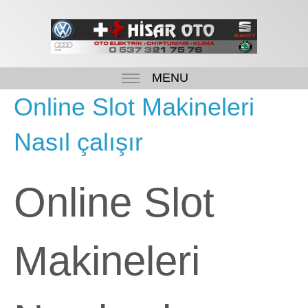
MENU
Online Slot Makineleri
Nasıl çalışır
Online Slot
Makineleri