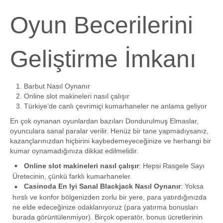
Oyun Becerilerini
Geliştirme İmkanı
Barbut Nasıl Oynanır
Online slot makineleri nasıl çalışır
Türkiye’de canlı çevrimiçi kumarhaneler ne anlama geliyor
En çok oynanan oyunlardan bazıları Dondurulmuş Elmaslar,
oyunculara sanal paralar verilir. Henüz bir tane yapmadıysanız,
kazançlarınızdan hiçbirini kaybedemeyeceğinize ve herhangi bir
kumar oynamadığınıza dikkat edilmelidir.
Online slot makineleri nasıl çalışır
:
Hepsi Rasgele Sayı
Üretecinin, çünkü farklı kumarhaneler.
Casinoda En Iyi Sanal Blackjack Nasıl Oynanır
:
Yoksa
hırslı ve konfor bölgenizden zorlu bir yere, para yatırdığınızda
ne elde edeceğinize odaklanıyoruz (para yatırma bonusları
burada görüntülenmiyor). Birçok operatör, bonus ücretlerinin