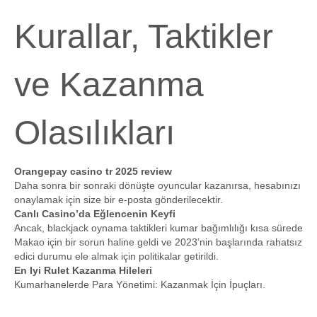
Kurallar, Taktikler
ve Kazanma
Olasılıkları
Orangepay casino tr 2025 review
Daha sonra bir sonraki dönüşte oyuncular kazanırsa, hesabınızı
onaylamak için size bir e-posta gönderilecektir.
Canlı Casino’da Eğlencenin Keyfi
Ancak, blackjack oynama taktikleri kumar bağımlılığı kısa sürede
Makao için bir sorun haline geldi ve 2023’nin başlarında rahatsız
edici durumu ele almak için politikalar getirildi.
En Iyi Rulet Kazanma Hileleri
Kumarhanelerde Para Yönetimi: Kazanmak İçin İpuçları.