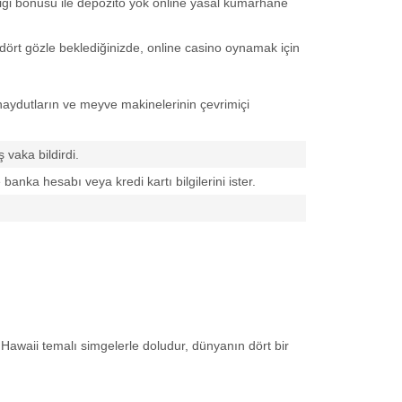
liği bonusu ile depozito yok online yasal kumarhane
dört gözle beklediğinizde, online casino oynamak için
u haydutların ve meyve makinelerinin çevrimiçi
vaka bildirdi.
 banka hesabı veya kredi kartı bilgilerini ister.
waii temalı simgelerle doludur, dünyanın dört bir