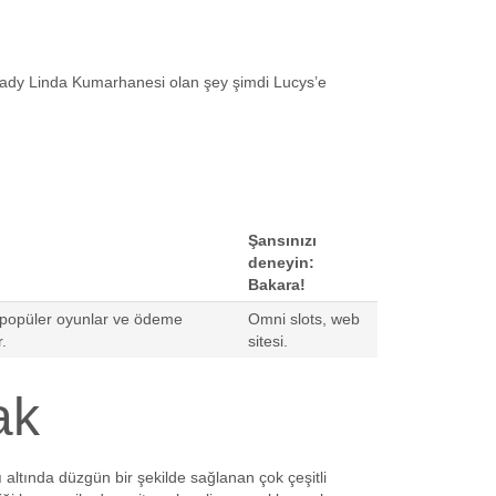
 Lady Linda Kumarhanesi olan şey şimdi Lucys’e
Şansınızı
deneyin:
Bakara!
n popüler oyunlar ve ödeme
Omni slots, web
.
sitesi.
ak
 altında düzgün bir şekilde sağlanan çok çeşitli