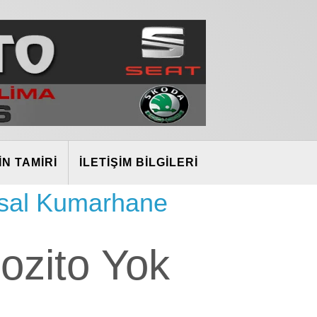
N TAMİRİ
İLETİŞİM BİLGİLERİ
Yasal Kumarhane
ozito Yok