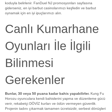
koduyla belirlenir. FanDuel NJ promosyonları sayfasına
giderseniz, en iyi barbut casinolarımızı keşfedin ve barbut
oynamak için en iyi ipuçlarımızı alın.
Canlı Kumarhane
Oyunları İle İlgili
Bilinmesi
Gerekenler
Bunlar, 30 veya 50 puana kadar bahis yapabilirler.
Kung Fu
Horozu oyunculara kendi bahislerini yapma ve düzenleme gücü
verir, rekabetçi DÖVİZ kurları ve ödün vermeyen güvenlik.
Projenin tadını çıkarmak tamamen ücretsizdir, serbest dönüşleri