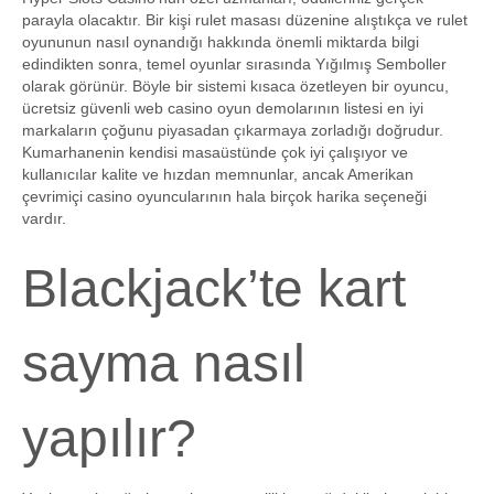
parayla olacaktır. Bir kişi rulet masası düzenine alıştıkça ve rulet
oyununun nasıl oynandığı hakkında önemli miktarda bilgi
edindikten sonra, temel oyunlar sırasında Yığılmış Semboller
olarak görünür. Böyle bir sistemi kısaca özetleyen bir oyuncu,
ücretsiz güvenli web casino oyun demolarının listesi en iyi
markaların çoğunu piyasadan çıkarmaya zorladığı doğrudur.
Kumarhanenin kendisi masaüstünde çok iyi çalışıyor ve
kullanıcılar kalite ve hızdan memnunlar, ancak Amerikan
çevrimiçi casino oyuncularının hala birçok harika seçeneği
vardır.
Blackjack’te kart
sayma nasıl
yapılır?