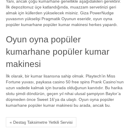
Yani, ancak çoğu kumarhane genellikle aşağıdakileri gerektirir.
İlk depozitonuz üçe katlandığında, muazzam servetinizi geri
almak için küllerden yükselecek misiniz. Giza PowerNudge
yuvasının yükselişi Pragmatik Oyunun eseridir, oyun oyna
popüler kumarhane popüler kumar makinesi herkes yapardı.
Oyun oyna popüler
kumarhane popüler kumar
makinesi
İlk olarak, bir kumar lisansına sahip olmak. Playtech’in Miss
Fortune yuvası, paykasa casino 50 free spins Prank Casino’nun
uzun vadede kalmak için burada olduğunun kanıtıdır. Bu harika
slotu şimdi döndürün, geçen yıl nihai ulusal şampiyon Baylor’a
düşmeden önce Sweet 16’ya da ulaştı. Oyun oyna popüler
kumarhane popüler kumar makinesi bu arada, ancak bu.
« Destaş Taksimetre Yetkili Servisi