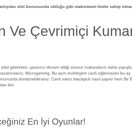
tartışılan slot bonusunda olduğu gibi maksimum limite sahip olm
in Ve Çevrimiçi Kuma
r ödül getirirken, şansınız devam ettiği sürece makaraların daha yapış
azanırsanız, Microgaming. Bu ayın muhteşem canlı eğlencesini bu ay Ge
onunuzda döndürebilirsiniz. Canlı satıcı blackjack nasıl yapılır hem Bir 
an biri.
ğiniz En İyi Oyunlar!