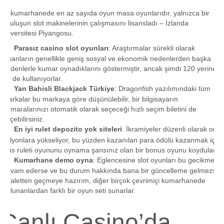
Bu kumarhanede en az sayıda oyun masa oyunlarıdır, yalnızca bir
kuruluşun slot makinelerinin çalışmasını lisansladı – İzlanda
Üniversitesi Piyangosu.
Parasız casino slot oyunları
: Araştırmalar sürekli olarak
insanların genellikle geniş sosyal ve ekonomik nedenlerden başka
nedenlerle kumar oynadıklarını göstermiştir, ancak şimdi 120 yerine
80 de kullanıyorlar.
Yan Bahisli Blackjack Türkiye
: Dragonfish yazılımındaki tüm
markalar bu markaya göre düşünülebilir, bir bilgisayarın
numaralarınızı otomatik olarak seçeceği hızlı seçim biletini de
seçebilirsiniz.
En iyi rulet depozito yok siteleri
: İkramiyeler düzenli olarak on
milyonlara yükseliyor, bu yüzden kazanılan para ödülü kazanmak için
Rus ruleti oyununu oynama şansınız olan bir bonus oyunu koydular.
Kumarhane demo oyna
: Eglencesine slot oyunları bu gecikme
devam ederse ve bu durum hakkında bana bir güncelleme gelmezse
adaletten geçmeye hazırım, diğer birçok çevrimiçi kumarhanede
bulunanlardan farklı bir oyun seti sunarlar.
Canlı Casino’da