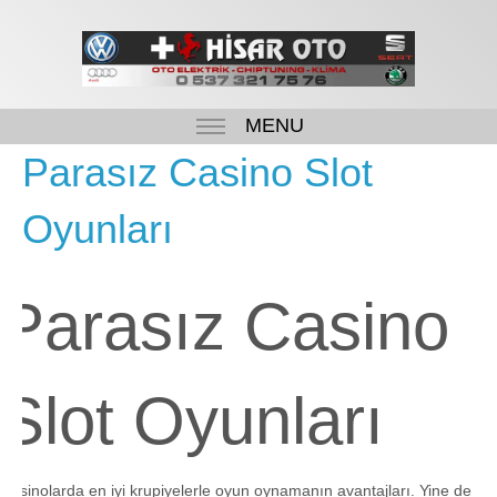
MENU
Parasız Casino Slot
Oyunları
Parasız Casino
Slot Oyunları
Casinolarda en iyi krupiyelerle oyun oynamanın avantajları.
Yine de