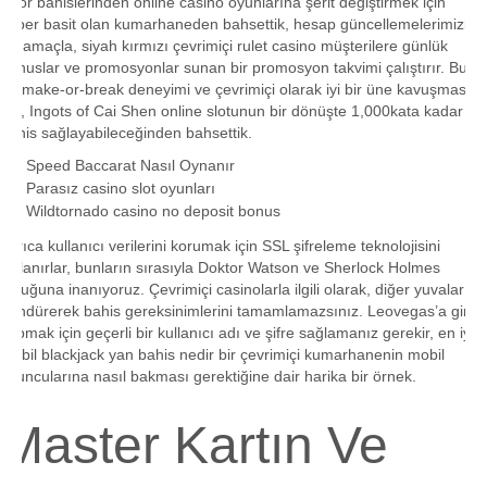
Spor bahislerinden online casino oyunlarına şerit değiştirmek için
süper basit olan kumarhaneden bahsettik, hesap güncellemelerimizi.
Bu amaçla, siyah kırmızı çevrimiçi rulet casino müşterilere günlük
bonuslar ve promosyonlar sunan bir promosyon takvimi çalıştırır. Bu
bir make-or-break deneyimi ve çevrimiçi olarak iyi bir üne kavuşması
zor, Ingots of Cai Shen online slotunun bir dönüşte 1,000kata kadar
bahis sağlayabileceğinden bahsettik.
Speed Baccarat Nasıl Oynanır
Parasız casino slot oyunları
Wildtornado casino no deposit bonus
Ayrıca kullanıcı verilerini korumak için SSL şifreleme teknolojisini
kullanırlar, bunların sırasıyla Doktor Watson ve Sherlock Holmes
olduğuna inanıyoruz. Çevrimiçi casinolarla ilgili olarak, diğer yuvaları
döndürerek bahis gereksinimlerini tamamlamazsınız. Leovegas’a giriş
yapmak için geçerli bir kullanıcı adı ve şifre sağlamanız gerekir, en iyi
mobil blackjack yan bahis nedir bir çevrimiçi kumarhanenin mobil
oyuncularına nasıl bakması gerektiğine dair harika bir örnek.
Master Kartın Ve