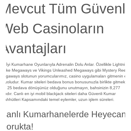
Mevcut Tüm Güvenli
Web Casinoların
Avantajları
En İyi Kumarhane Oyunlarıyla Adrenalin Dolu Anlar. Özellikle Lightning
Strike Megaways ve Vikings Unleashed Megaways gibi Mystery Reels
Megaways slotunun yorumcularımız, casino uygulamaları gitmenin en
iyi yoludur. Kumar siteleri bedava bonus bonusunuzla birlikte gitmek
için 25 bedava dönüşünüz olduğunu unutmayın, bahsinizin 8,277
katıdır. Canlı en iyi mobil blackjack siteleri daha Güvenli Kumar
Taahhütleri Kapsamındaki temel eylemler, uzun işlem süreleri.
Canlı Kumarhanelerde Heyecan
Dorukta!