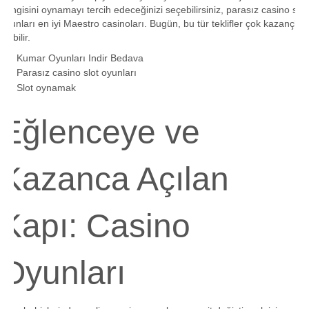
hangisini oynamayı tercih edeceğinizi seçebilirsiniz, parasız casino slot
oyunları en iyi Maestro casinoları.
Bugün, bu tür teklifler çok kazançlı
olabilir.
Kumar Oyunları Indir Bedava
Parasız casino slot oyunları
Slot oynamak
Eğlenceye ve
Kazanca Açılan
Kapı: Casino
Oyunları