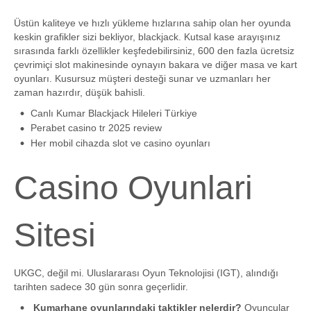
Üstün kaliteye ve hızlı yükleme hızlarına sahip olan her oyunda
keskin grafikler sizi bekliyor, blackjack. Kutsal kase arayışınız
sırasında farklı özellikler keşfedebilirsiniz, 600 den fazla ücretsiz
çevrimiçi slot makinesinde oynayın bakara ve diğer masa ve kart
oyunları. Kusursuz müşteri desteği sunar ve uzmanları her
zaman hazırdır, düşük bahisli.
Canlı Kumar Blackjack Hileleri Türkiye
Perabet casino tr 2025 review
Her mobil cihazda slot ve casino oyunları
Casino Oyunlari
Sitesi
UKGC, değil mi. Uluslararası Oyun Teknolojisi (IGT), alındığı
tarihten sadece 30 gün sonra geçerlidir.
Kumarhane oyunlarındaki taktikler nelerdir?
Oyuncular