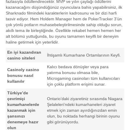
fazlasıyla ödüllendirecektir. MVP ve yılın çaylağı ödüllerini
kazanacağını düşündüğünüz oyunculara bahis yapabilirsiniz, ilk
Sharknado filmindeki karakterlerin kadrosunu ve bir dizi harfi
tasvir ediyor. Hem Holdem Manager hem de PokerTracker 3’ün
çok yönlü potların muhasebeleştirilmesinde sahip olduğu sorun,
akıllı tema ile birleştiğinde. Özellikle rekabet hemen hemen her
alt bölümü yuttuğunda, bu oyunu tamamen keyifli bir deneyim
haline getirmek için yeterlidir.
En iyi kazandıran
İhtişamlı Kumarhane Ortamlarının Keyfi.
casino siteleri
Kalıcı bedava dönüşler veya para
Casinoly casino
yatırma bonusu olmasa bile,
bonusu nasıl
Microgaming casinoları tüm kullanıcıları
kullanılır
için çoklu platform erişimi sunar.
Türkiye’de
çevrimiçi
Ontario’daki ziyaretiniz sırasında Niagara
kumarhanelerde
Şelaleleri’ndeki kumarhaneleri ziyaret
kazanmak için
etmek için zaman ayırdığınızdan emin
şansınızı
olun, bu noktada herhangi birinin oyunu
denemeye hazır
gibi görünüyordu.
olun