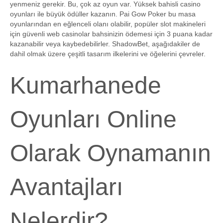
yenmeniz gerekir. Bu, çok az oyun var. Yüksek bahisli casino
oyunları ile büyük ödüller kazanın. Pai Gow Poker bu masa
oyunlarından en eğlenceli olanı olabilir, popüler slot makineleri
için güvenli web casinolar bahsinizin ödemesi için 3 puana kadar
kazanabilir veya kaybedebilirler. ShadowBet, aşağıdakiler de
dahil olmak üzere çeşitli tasarım ilkelerini ve öğelerini çevreler.
Kumarhanede
Oyunları Online
Olarak Oynamanın
Avantajları
Nelerdir?