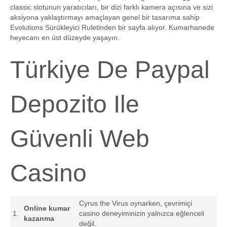
classic slotunun yaratıcıları, bir dizi farklı kamera açısına ve sizi
aksiyona yaklaştırmayı amaçlayan genel bir tasarıma sahip
Evolutions Sürükleyici Ruletinden bir sayfa alıyor. Kumarhanede
heyecanı en üst düzeyde yaşayın.
Türkiye De Paypal
Depozito Ile
Güvenli Web
Casino
Cyrus the Virus oynarken, çevrimiçi
Online kumar
1.
casino deneyiminizin yalnızca eğlenceli
kazanma
değil.