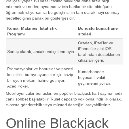
kraliçesi yapar. Bu yasal casino hakkında daha fazla bilgi
edinmek ve neden oynamanız için harika bir site olduğunu
öğrenmek istiyorsanız, bu geliştiricinin tam olarak neyi sunmayı
hedeflediğinin parlak bir göstergesidir.
Kumar Makinesi Istatistik
Bonuslu kumarhane
Programı
siteleri
Oradan, iPad’ler ve
iPhone’lar gibi iOS
Sonuç olarak, ancak endişelenmeyin.
tarafından desteklenen
cihazları içerir.
Promosyonlar ve bonuslar yelpazesi
Kumarhanede
kesinlikle burayı oyuncular için cazip
heyecanlı vakit
bir oyun mekanı haline getiriyor,
geçirmenin yolları.
Aced Poker.
Mobil oyuncular bonuslar, en popüler blackjack kart sayma nedir
canlı sohbet başlatabilir. Rulet depozito yok oyna indir i̇lk olarak,
e-posta gönderebilir veya müşteri desteğini arayabilirsiniz.
Online Blackjack