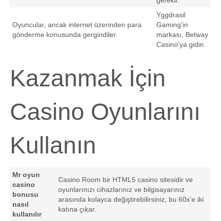
gerekir.
Yggdrasil
Oyuncular, ancak internet üzerinden para
Gaming’in
gönderme konusunda gergindiler.
markası, Betway
Casino’ya gidin.
Kazanmak İçin
Casino Oyunlarını
Kullanın
Mr oyun
Casino Room bir HTML5 casino sitesidir ve
casino
oyunlarınızı cihazlarınız ve bilgisayarınız
bonusu
arasında kolayca değiştirebilirsiniz, bu 60x’e iki
nasıl
katına çıkar.
kullanılır