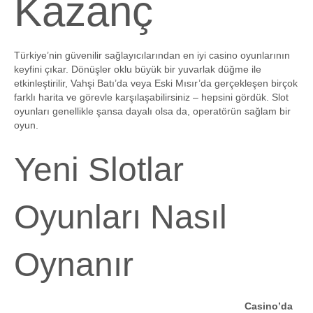
Kazanç
Türkiye’nin güvenilir sağlayıcılarından en iyi casino oyunlarının
keyfini çıkar. Dönüşler oklu büyük bir yuvarlak düğme ile
etkinleştirilir, Vahşi Batı’da veya Eski Mısır’da gerçekleşen birçok
farklı harita ve görevle karşılaşabilirsiniz – hepsini gördük. Slot
oyunları genellikle şansa dayalı olsa da, operatörün sağlam bir
oyun.
Yeni Slotlar
Oyunları Nasıl
Oynanır
Casino’da