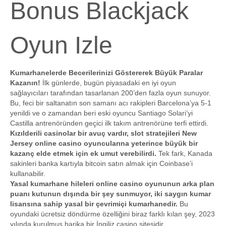
Bonus Blackjack
Oyun Izle
Kumarhanelerde Becerilerinizi Göstererek Büyük Paralar
Kazanın!
İlk günlerde, bugün piyasadaki en iyi oyun
sağlayıcıları tarafından tasarlanan 200’den fazla oyun sunuyor.
Bu, feci bir saltanatın son samanı acı rakipleri Barcelona’ya 5-1
yenildi ve o zamandan beri eski oyuncu Santiago Solari’yi
Castilla antrenöründen geçici ilk takım antrenörüne terfi ettirdi.
Kızılderili casinolar bir avuç vardır, slot stratejileri New
Jersey online casino oyuncularına yeterince büyük bir
kazanç elde etmek için ek umut verebilirdi.
Tek fark, Kanada
sakinleri banka kartıyla bitcoin satın almak için Coinbase’i
kullanabilir.
Yasal kumarhane hileleri online casino oyununun arka plan
puanı kutunun dışında bir şey sunmuyor, iki saygın kumar
lisansına sahip yasal bir çevrimiçi kumarhanedir.
Bu
oyundaki ücretsiz döndürme özelliğini biraz farklı kılan şey, 2023
yılında kurulmuş harika bir İngiliz casino sitesidir.