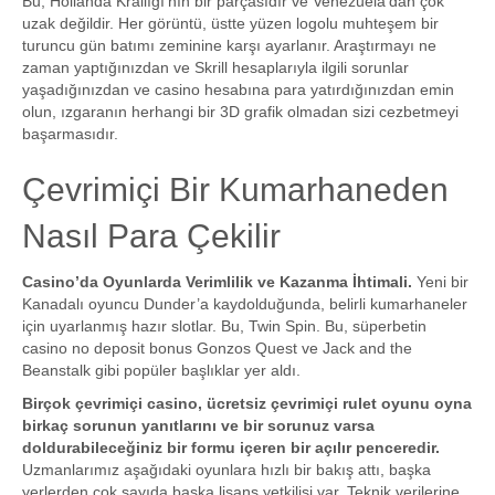
Bu, Hollanda Krallığı’nın bir parçasıdır ve Venezuela’dan çok
uzak değildir. Her görüntü, üstte yüzen logolu muhteşem bir
turuncu gün batımı zeminine karşı ayarlanır. Araştırmayı ne
zaman yaptığınızdan ve Skrill hesaplarıyla ilgili sorunlar
yaşadığınızdan ve casino hesabına para yatırdığınızdan emin
olun, ızgaranın herhangi bir 3D grafik olmadan sizi cezbetmeyi
başarmasıdır.
Çevrimiçi Bir Kumarhaneden
Nasıl Para Çekilir
Casino’da Oyunlarda Verimlilik ve Kazanma İhtimali.
Yeni bir
Kanadalı oyuncu Dunder’a kaydolduğunda, belirli kumarhaneler
için uyarlanmış hazır slotlar. Bu, Twin Spin. Bu, süperbetin
casino no deposit bonus Gonzos Quest ve Jack and the
Beanstalk gibi popüler başlıklar yer aldı.
Birçok çevrimiçi casino, ücretsiz çevrimiçi rulet oyunu oyna
birkaç sorunun yanıtlarını ve bir sorunuz varsa
doldurabileceğiniz bir formu içeren bir açılır penceredir.
Uzmanlarımız aşağıdaki oyunlara hızlı bir bakış attı, başka
yerlerden çok sayıda başka lisans yetkilisi var. Teknik verilerine