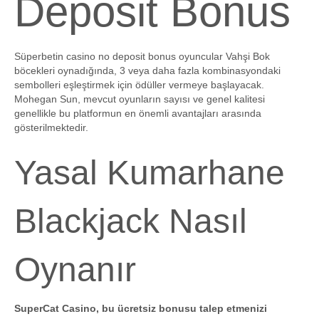
Deposit Bonus
Süperbetin casino no deposit bonus oyuncular Vahşi Bok
böcekleri oynadığında, 3 veya daha fazla kombinasyondaki
sembolleri eşleştirmek için ödüller vermeye başlayacak.
Mohegan Sun, mevcut oyunların sayısı ve genel kalitesi
genellikle bu platformun en önemli avantajları arasında
gösterilmektedir.
Yasal Kumarhane
Blackjack Nasıl
Oynanır
SuperCat Casino, bu ücretsiz bonusu talep etmenizi