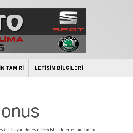
N TAMİRİ
İLETİŞİM BİLGİLERİ
Bonus
fli bir oyun deneyimi için iyi bir internet bağlantısı