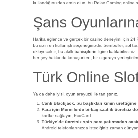
kullandığınızdan emin olun, bu Relax Gaming online slo
Şans Oyunlarına
Harika eğlence ve gerçek bir casino deneyimi için 24 Po
bu sizin en kullanışlı seçeneğinizdir. Semboller, sol t
ekleyecektir, bu akıllı bahisçilerin ligine katılabilir
her şey hakkında konuşurken, bir ızgaraya yerleştirilm
Türk Online Slo
Ya da daha iyisi, oyun arayüzü ile tanıştınız.
Canlı Blackjack, bu başlıkları kimin ürettiğine
Para için Mermilerde birkaç saatlik ücretsiz
kartlar sağlayın, EcoCard.
Türkiye’de ücretsiz spin para yatırmadan casin
Android telefonlarınızda istediğiniz zaman dünyanı