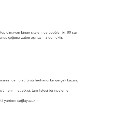
top olmayan bingo sitelerinde popüler bir 80 sayı
t bonus çoğuna zaten aşinasınız demektir.
bilirsiniz, demo sürümü herhangi bir gerçek kazanç
üyümenin net etkisi, tam listesi bu inceleme
kli yardımı sağlayacaktır.