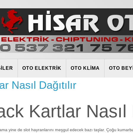
İLER
OTO ELEKTRİK
OTO KLİMA
OTO BEYİ
r Nasıl Dağıtılır
ck Kartlar Nasıl 
cı, ama yine de slot hayranlarını meşgul edecek bazı taşlar. Çoğu kumar