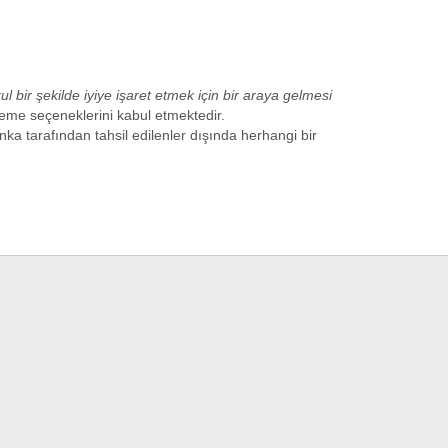
bir şekilde iyiye işaret etmek için bir araya gelmesi
ödeme seçeneklerini kabul etmektedir.
ka tarafından tahsil edilenler dışında herhangi bir