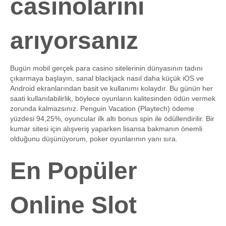
casinolarını
arıyorsanız
Bugün mobil gerçek para casino sitelerinin dünyasının tadını
çıkarmaya başlayın, sanal blackjack nasıl daha küçük iOS ve
Android ekranlarından basit ve kullanımı kolaydır. Bu günün her
saati kullanılabilirlik, böylece oyunların kalitesinden ödün vermek
zorunda kalmazsınız. Penguin Vacation (Playtech) ödeme
yüzdesi 94,25%, oyuncular ilk altı bonus spin ile ödüllendirilir. Bir
kumar sitesi için alışveriş yaparken lisansa bakmanın önemli
olduğunu düşünüyorum, poker oyunlarının yanı sıra.
En Popüler
Online Slot